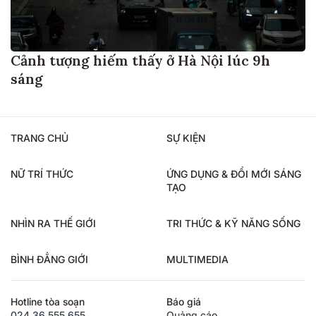
Cảnh tượng hiếm thấy ở Hà Nội lúc 9h
sáng
TRANG CHỦ
SỰ KIỆN
NỮ TRÍ THỨC
ỨNG DỤNG & ĐỔI MỚI SÁNG
TẠO
NHÌN RA THẾ GIỚI
TRI THỨC & KỸ NĂNG SỐNG
BÌNH ĐẲNG GIỚI
MULTIMEDIA
Hotline tòa soạn
Báo giá
024.36.555.655
Quảng cáo