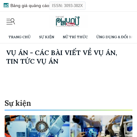
Bảng giá quảng cáo
ISSN: 3093-382X
TRANG CHỦ
SỰ KIỆN
NỮ TRÍ THỨC
ỨNG DỤNG & ĐỔI MỚI
VỤ ÁN - CÁC BÀI VIẾT VỀ VỤ ÁN,
TIN TỨC VỤ ÁN
Sự kiện