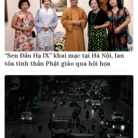
“Sen Đầu Hạ IX” khai mạc tại Hà Nội, lan
tỏa tinh thần Phật giáo qua hội họa