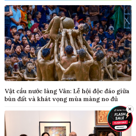
Vật cầu nước làng Vân: Lễ hội độc đáo giữa
bùn đất và khát vọng mùa màng no đủ
✕