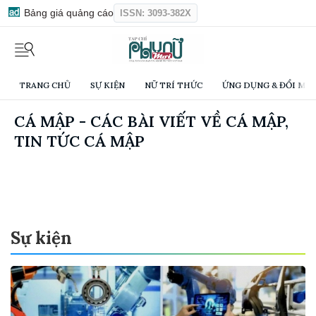
Bảng giá quảng cáo
ISSN: 3093-382X
TRANG CHỦ
SỰ KIỆN
NỮ TRÍ THỨC
ỨNG DỤNG & ĐỔI MỚI
CÁ MẬP - CÁC BÀI VIẾT VỀ CÁ MẬP,
TIN TỨC CÁ MẬP
Sự kiện