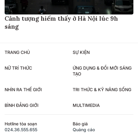
Cảnh tượng hiếm thấy ở Hà Nội lúc 9h
sáng
TRANG CHỦ
SỰ KIỆN
NỮ TRÍ THỨC
ỨNG DỤNG & ĐỔI MỚI SÁNG
TẠO
NHÌN RA THẾ GIỚI
TRI THỨC & KỸ NĂNG SỐNG
BÌNH ĐẲNG GIỚI
MULTIMEDIA
Hotline tòa soạn
Báo giá
024.36.555.655
Quảng cáo