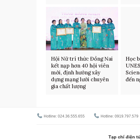
Hội Nữ trí thức Đồng Nai
Học b
kết nạp hơn 40 hội viên
UNES
mới, định hướng xây
Scien
dựng mạng lưới chuyên
đến n
gia chất lượng
Hotline: 024.36.555.655
Hotline: 0919.797.579
Tạp chí điện 