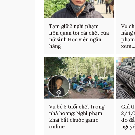
Tạm giữ 2 nghi phạm
Vụ ch
liên quan tới cái chết của
hàng 
nữ sinh Học viện ngân
phạm 
hàng
xem..
Vụ bé 5 tuổi chết trong
Giá t
nhà hoang: Nghi phạm
2/4/2
khai bắt chước game
do đầ
online
nguyê