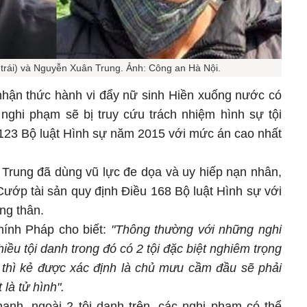
trái) và Nguyễn Xuân Trung. Ảnh: Công an Hà Nội.
hận thức hành vi đẩy nữ sinh Hiền xuống nước có
 nghi phạm sẽ bị truy cứu trách nhiệm hình sự tội
u 123 Bộ luật Hình sự năm 2015 với mức án cao nhất
, Trung đã dùng vũ lực đe dọa và uy hiếp nạn nhân,
Cướp tài sản quy định Điều 168 Bộ luật Hình sự với
ung thân.
hính Pháp cho biết:
"Thông thường với những nghi
iều tội danh trong đó có 2 tội đặc biệt nghiêm trọng
n thì kẻ được xác định là chủ mưu cầm đầu sẽ phải
 là tử hình".
nh, ngoài 2 tội danh trên, các nghi phạm có thể