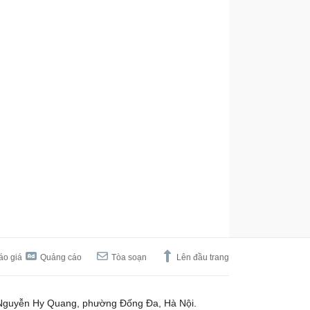
áo giá
Quảng cáo
Tòa soạn
Lên đầu trang
Nguyễn Hy Quang, phường Đống Đa, Hà Nội.