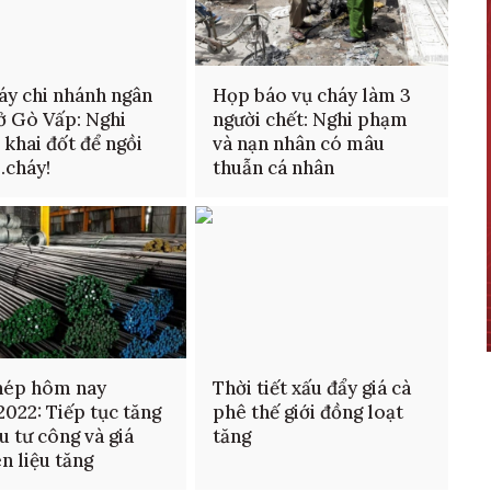
áy chi nhánh ngân
Họp báo vụ cháy làm 3
ở Gò Vấp: Nghi
người chết: Nghi phạm
khai đốt để ngồi
và nạn nhân có mâu
..cháy!
thuẫn cá nhân
hép hôm nay
Thời tiết xấu đẩy giá cà
022: Tiếp tục tăng
phê thế giới đồng loạt
u tư công và giá
tăng
n liệu tăng