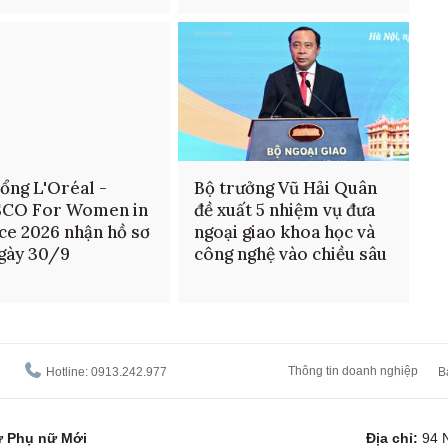
ổng L'Oréal -
Bộ trưởng Vũ Hải Quân
CO For Women in
đề xuất 5 nhiệm vụ đưa
ce 2026 nhận hồ sơ
ngoại giao khoa học và
gày 30/9
công nghệ vào chiều sâu
Thông tin doanh nghiệp
Hotline: 0913.242.977
B
tử Phụ nữ Mới
Địa chỉ:
94 