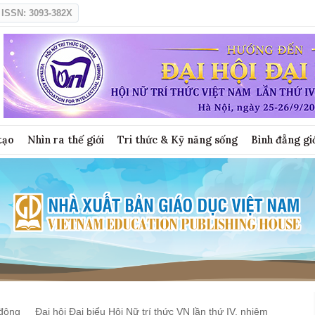
ISSN: 3093-382X
tạo
Nhìn ra thế giới
Tri thức & Kỹ năng sống
Bình đẳng gi
động
Đại hội Đại biểu Hội Nữ trí thức VN lần thứ IV, nhiệm