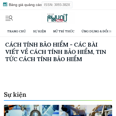
Bảng giá quảng cáo
ISSN: 3093-382X
TRANG CHỦ
SỰ KIỆN
NỮ TRÍ THỨC
ỨNG DỤNG & ĐỔI MỚI
CÁCH TÍNH BẢO HIỂM - CÁC BÀI
VIẾT VỀ CÁCH TÍNH BẢO HIỂM, TIN
TỨC CÁCH TÍNH BẢO HIỂM
Sự kiện