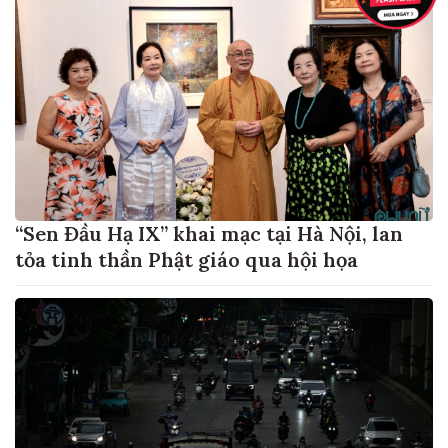
“Sen Đầu Hạ IX” khai mạc tại Hà Nội, lan
tỏa tinh thần Phật giáo qua hội họa