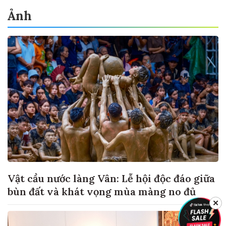
Ảnh
Vật cầu nước làng Vân: Lễ hội độc đáo giữa
bùn đất và khát vọng mùa màng no đủ
✕