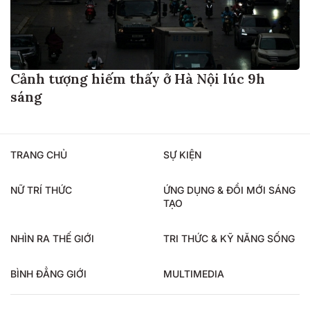
Cảnh tượng hiếm thấy ở Hà Nội lúc 9h
sáng
TRANG CHỦ
SỰ KIỆN
NỮ TRÍ THỨC
ỨNG DỤNG & ĐỔI MỚI SÁNG
TẠO
NHÌN RA THẾ GIỚI
TRI THỨC & KỸ NĂNG SỐNG
BÌNH ĐẲNG GIỚI
MULTIMEDIA