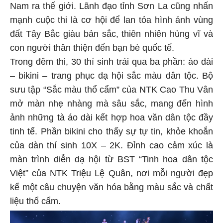
Nam ra thế giới. Lãnh đạo tỉnh Sơn La cũng nhấn
mạnh cuộc thi là cơ hội để lan tỏa hình ảnh vùng
đất Tây Bắc giàu bản sắc, thiên nhiên hùng vĩ và
con người thân thiện đến bạn bè quốc tế.
Trong đêm thi, 30 thí sinh trải qua ba phần: áo dài
– bikini – trang phục dạ hội sắc màu dân tộc. Bộ
sưu tập “Sắc màu thổ cẩm” của NTK Cao Thu Vân
mở màn nhẹ nhàng mà sâu sắc, mang đến hình
ảnh những tà áo dài kết hợp hoa văn dân tộc đầy
tinh tế. Phần bikini cho thấy sự tự tin, khỏe khoắn
của dàn thí sinh 10X – 2K. Đỉnh cao cảm xúc là
màn trình diễn dạ hội từ BST “Tinh hoa dân tộc
Việt” của NTK Triệu Lệ Quân, nơi mỗi người đẹp
kể một câu chuyện văn hóa bằng màu sắc và chất
liệu thổ cẩm.