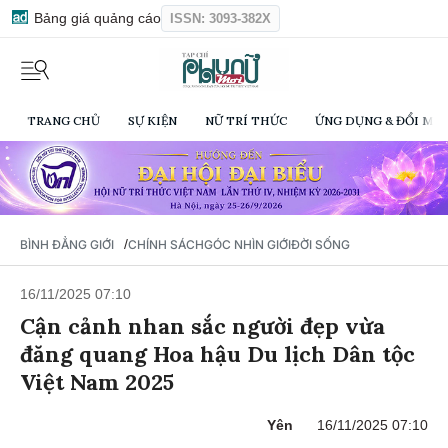
Bảng giá quảng cáo
ISSN: 3093-382X
TRANG CHỦ
SỰ KIỆN
NỮ TRÍ THỨC
ỨNG DỤNG & ĐỔI MỚI
/
BÌNH ĐẲNG GIỚI
CHÍNH SÁCH
GÓC NHÌN GIỚI
ĐỜI SỐNG
16/11/2025 07:10
Cận cảnh nhan sắc người đẹp vừa
đăng quang Hoa hậu Du lịch Dân tộc
Việt Nam 2025
Yên
16/11/2025 07:10