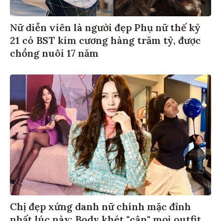
Nữ diễn viên là người đẹp Phụ nữ thế kỷ
21 có BST kim cương hàng trăm tỷ, được
chồng nuôi 17 năm
Chị đẹp xứng danh nữ chính mặc đỉnh
nhất lúc này: Body khét "cân" mọi outfit