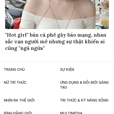
"Hot girl" bán cà phê gây bão mạng, nhan
sắc vạn người mê nhưng sự thật khiến ai
cũng "ngã ngửa"
TRANG CHỦ
SỰ KIỆN
NỮ TRÍ THỨC
ỨNG DỤNG & ĐỔI MỚI SÁNG
TẠO
NHÌN RA THẾ GIỚI
TRI THỨC & KỸ NĂNG SỐNG
BÌNH ĐẲNG GIỚI
MULTIMEDIA