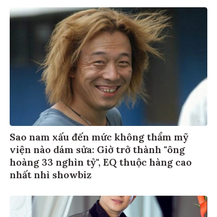
Sao nam xấu đến mức không thẩm mỹ
viện nào dám sửa: Giờ trở thành "ông
hoàng 33 nghìn tỷ", EQ thuộc hàng cao
nhất nhì showbiz