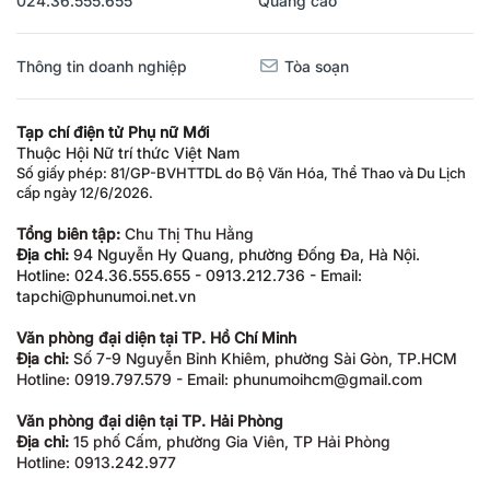
024.36.555.655
Quảng cáo
Thông tin doanh nghiệp
Tòa soạn
Tạp chí điện tử Phụ nữ Mới
Thuộc Hội Nữ trí thức Việt Nam
Số giấy phép: 81/GP-BVHTTDL do Bộ Văn Hóa, Thể Thao và Du Lịch
cấp ngày 12/6/2026.
Tổng biên tập:
Chu Thị Thu Hằng
Địa chỉ:
94 Nguyễn Hy Quang, phường Đống Đa, Hà Nội.
Hotline: 024.36.555.655 - 0913.212.736 - Email:
tapchi@phunumoi.net.vn
Văn phòng đại diện tại TP. Hồ Chí Minh
Địa chỉ:
Số 7-9 Nguyễn Bỉnh Khiêm, phường Sài Gòn, TP.HCM
Hotline: 0919.797.579 - Email: phunumoihcm@gmail.com
Văn phòng đại diện tại TP. Hải Phòng
Địa chỉ:
15 phố Cấm, phường Gia Viên, TP Hải Phòng
Hotline: 0913.242.977