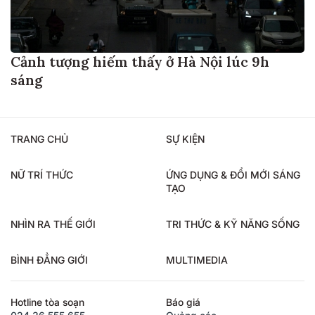
Cảnh tượng hiếm thấy ở Hà Nội lúc 9h
sáng
TRANG CHỦ
SỰ KIỆN
NỮ TRÍ THỨC
ỨNG DỤNG & ĐỔI MỚI SÁNG
TẠO
NHÌN RA THẾ GIỚI
TRI THỨC & KỸ NĂNG SỐNG
BÌNH ĐẲNG GIỚI
MULTIMEDIA
Hotline tòa soạn
Báo giá