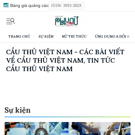
Bảng giá quảng cáo
ISSN: 3093-382X
TRANG CHỦ
SỰ KIỆN
NỮ TRÍ THỨC
ỨNG DỤNG & ĐỔI MỚI
CẦU THỦ VIỆT NAM - CÁC BÀI VIẾT
VỀ CẦU THỦ VIỆT NAM, TIN TỨC
CẦU THỦ VIỆT NAM
Sự kiện