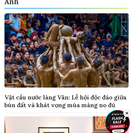
Ảnh
Vật cầu nước làng Vân: Lễ hội độc đáo giữa
bùn đất và khát vọng mùa màng no đủ
✕