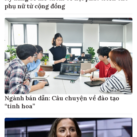
phụ nữ từ cộng đồng
Ngành bán dẫn: Câu chuyện về đào tạo
“tinh hoa”