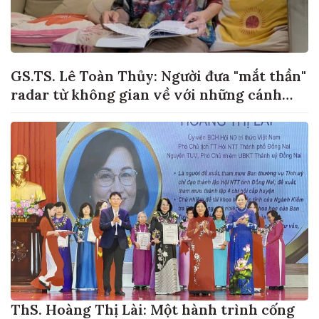
GS.TS. Lê Toàn Thủy: Người đưa "mắt thần"
radar từ không gian về với những cánh
đồng lúa Việt Nam
ThS. Hoàng Thị Lài: Một hành trình cống