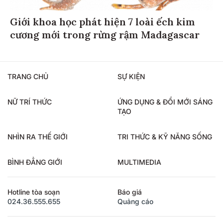
Giới khoa học phát hiện 7 loài ếch kim
cương mới trong rừng rậm Madagascar
TRANG CHỦ
SỰ KIỆN
NỮ TRÍ THỨC
ỨNG DỤNG & ĐỔI MỚI SÁNG
TẠO
NHÌN RA THẾ GIỚI
TRI THỨC & KỸ NĂNG SỐNG
BÌNH ĐẲNG GIỚI
MULTIMEDIA
Hotline tòa soạn
Báo giá
024.36.555.655
Quảng cáo