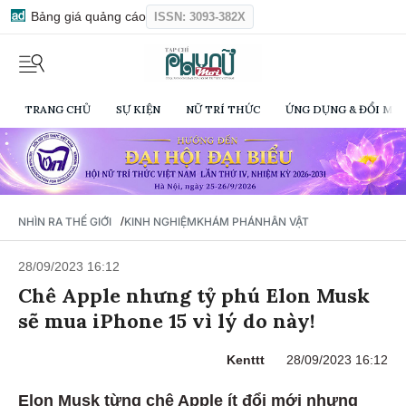
Bảng giá quảng cáo
ISSN: 3093-382X
TRANG CHỦ
SỰ KIỆN
NỮ TRÍ THỨC
ỨNG DỤNG & ĐỔI MỚI
/
NHÌN RA THẾ GIỚI
KINH NGHIỆM
KHÁM PHÁ
NHÂN VẬT
28/09/2023 16:12
Chê Apple nhưng tỷ phú Elon Musk
sẽ mua iPhone 15 vì lý do này!
Kenttt
28/09/2023 16:12
Elon Musk từng chê Apple ít đổi mới nhưng