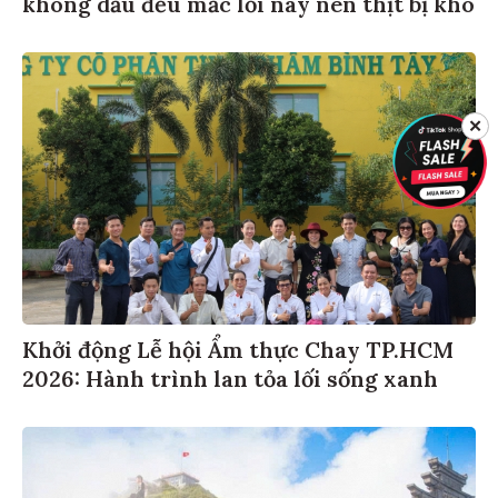
không dầu đều mắc lỗi này nên thịt bị khô
✕
Khởi động Lễ hội Ẩm thực Chay TP.HCM
2026: Hành trình lan tỏa lối sống xanh