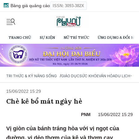
Bảng giá quảng cáo
ISSN: 3093-382X
TRANG CHỦ
SỰ KIỆN
NỮ TRÍ THỨC
ỨNG DỤNG & ĐỔI MỚI
/
TRI THỨC & KỸ NĂNG SỐNG
GIÁO DỤC
SỨC KHỎE
VĂN HÓA
DU LỊCH- Ẩ
15/06/2022 15:29
Chè kê bổ mát ngày hè
PNM
15/06/2022 15:29
Vị giòn của bánh tráng hòa với vị ngọt của
đường, vị dẻo thơm của kê và thơm cay