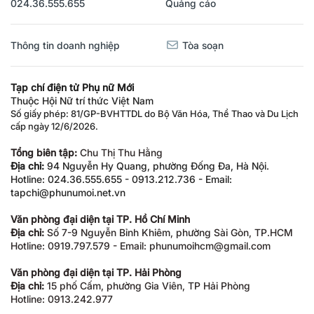
024.36.555.655
Quảng cáo
Thông tin doanh nghiệp
Tòa soạn
Tạp chí điện tử Phụ nữ Mới
Thuộc Hội Nữ trí thức Việt Nam
Số giấy phép: 81/GP-BVHTTDL do Bộ Văn Hóa, Thể Thao và Du Lịch
cấp ngày 12/6/2026.
Tổng biên tập:
Chu Thị Thu Hằng
Địa chỉ:
94 Nguyễn Hy Quang, phường Đống Đa, Hà Nội.
Hotline: 024.36.555.655 - 0913.212.736 - Email:
tapchi@phunumoi.net.vn
Văn phòng đại diện tại TP. Hồ Chí Minh
Địa chỉ:
Số 7-9 Nguyễn Bỉnh Khiêm, phường Sài Gòn, TP.HCM
Hotline: 0919.797.579 - Email: phunumoihcm@gmail.com
Văn phòng đại diện tại TP. Hải Phòng
Địa chỉ:
15 phố Cấm, phường Gia Viên, TP Hải Phòng
Hotline: 0913.242.977