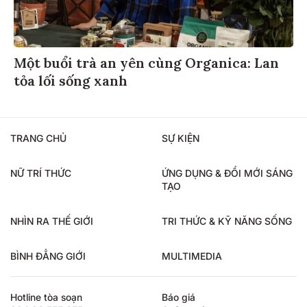
Một buổi trà an yên cùng Organica: Lan
tỏa lối sống xanh
TRANG CHỦ
SỰ KIỆN
NỮ TRÍ THỨC
ỨNG DỤNG & ĐỔI MỚI SÁNG
TẠO
NHÌN RA THẾ GIỚI
TRI THỨC & KỸ NĂNG SỐNG
BÌNH ĐẲNG GIỚI
MULTIMEDIA
Hotline tòa soạn
Báo giá