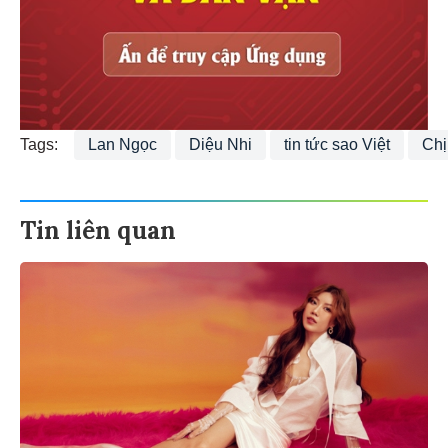
Tags:
Lan Ngọc
Diệu Nhi
tin tức sao Việt
Chị
Tin liên quan