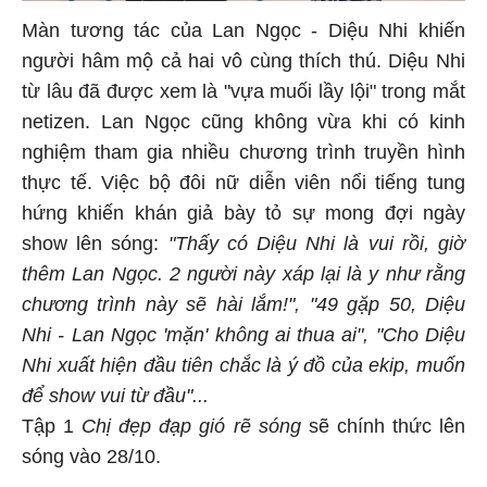
Màn tương tác của Lan Ngọc - Diệu Nhi khiến
người hâm mộ cả hai vô cùng thích thú. Diệu Nhi
từ lâu đã được xem là "vựa muối lầy lội" trong mắt
netizen. Lan Ngọc cũng không vừa khi có kinh
nghiệm tham gia nhiều chương trình truyền hình
thực tế. Việc bộ đôi nữ diễn viên nổi tiếng tung
hứng khiến khán giả bày tỏ sự mong đợi ngày
show lên sóng:
"Thấy có Diệu Nhi là vui rồi, giờ
thêm Lan Ngọc. 2 người này xáp lại là y như rằng
chương trình này sẽ hài lắm!", "49 gặp 50, Diệu
Nhi - Lan Ngọc 'mặn' không ai thua ai", "Cho Diệu
Nhi xuất hiện đầu tiên chắc là ý đồ của ekip, muốn
để show vui từ đầu"...
Tập 1
Chị đẹp đạp gió rẽ sóng
sẽ chính thức lên
sóng vào 28/10.