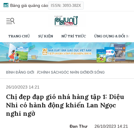
Bảng giá quảng cáo
ISSN: 3093-382X
TRANG CHỦ
SỰ KIỆN
NỮ TRÍ THỨC
ỨNG DỤNG & ĐỔI MỚI
/
BÌNH ĐẲNG GIỚI
CHÍNH SÁCH
GÓC NHÌN GIỚI
ĐỜI SỐNG
26/10/2023 14:21
Chị đẹp đạp gió nhá hàng tập 1: Diệu
Nhi có hành động khiến Lan Ngọc
nghi ngờ
Đan Thư
26/10/2023 14:21