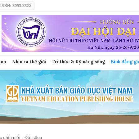
ISSN: 3093-382X
tạo
Nhìn ra thế giới
Tri thức & Kỹ năng sống
Bình đẳng gi
 nhìn giới
Đời sống