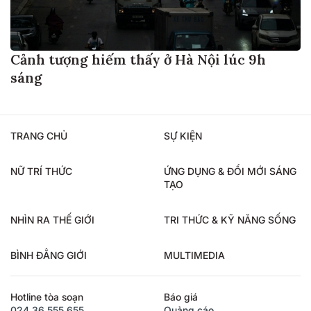
Cảnh tượng hiếm thấy ở Hà Nội lúc 9h
sáng
TRANG CHỦ
SỰ KIỆN
NỮ TRÍ THỨC
ỨNG DỤNG & ĐỔI MỚI SÁNG
TẠO
NHÌN RA THẾ GIỚI
TRI THỨC & KỸ NĂNG SỐNG
BÌNH ĐẲNG GIỚI
MULTIMEDIA
Hotline tòa soạn
Báo giá
024.36.555.655
Quảng cáo