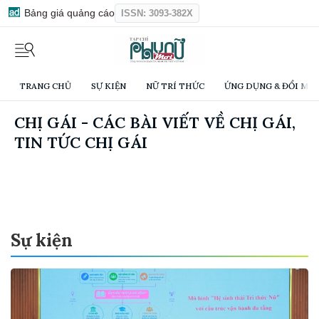
Bảng giá quảng cáo
ISSN: 3093-382X
TRANG CHỦ
SỰ KIỆN
NỮ TRÍ THỨC
ỨNG DỤNG & ĐỔI MỚI
CHỊ GÁI - CÁC BÀI VIẾT VỀ CHỊ GÁI,
TIN TỨC CHỊ GÁI
Sự kiện