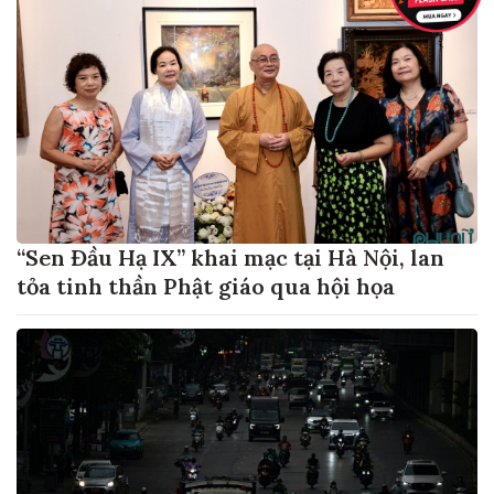
“Sen Đầu Hạ IX” khai mạc tại Hà Nội, lan
tỏa tinh thần Phật giáo qua hội họa