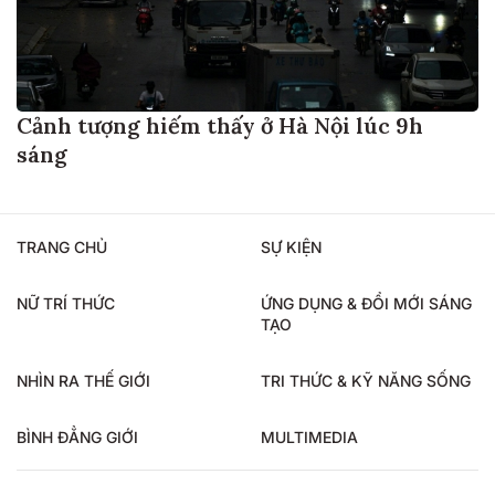
Cảnh tượng hiếm thấy ở Hà Nội lúc 9h
sáng
TRANG CHỦ
SỰ KIỆN
NỮ TRÍ THỨC
ỨNG DỤNG & ĐỔI MỚI SÁNG
TẠO
NHÌN RA THẾ GIỚI
TRI THỨC & KỸ NĂNG SỐNG
BÌNH ĐẲNG GIỚI
MULTIMEDIA