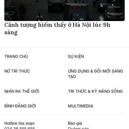
Cảnh tượng hiếm thấy ở Hà Nội lúc 9h
sáng
TRANG CHỦ
SỰ KIỆN
NỮ TRÍ THỨC
ỨNG DỤNG & ĐỔI MỚI SÁNG
TẠO
NHÌN RA THẾ GIỚI
TRI THỨC & KỸ NĂNG SỐNG
BÌNH ĐẲNG GIỚI
MULTIMEDIA
Hotline tòa soạn
Báo giá
024.36.555.655
Quảng cáo