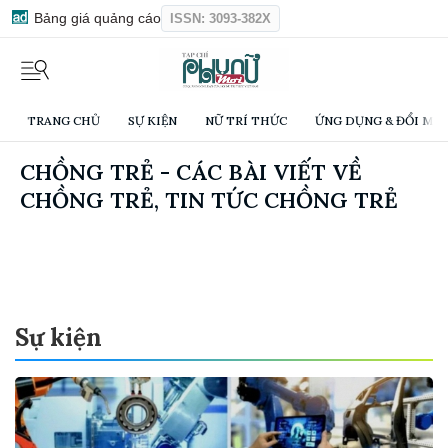
Bảng giá quảng cáo
ISSN: 3093-382X
TRANG CHỦ
SỰ KIỆN
NỮ TRÍ THỨC
ỨNG DỤNG & ĐỔI MỚI
CHỒNG TRẺ - CÁC BÀI VIẾT VỀ
CHỒNG TRẺ, TIN TỨC CHỒNG TRẺ
Sự kiện