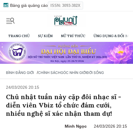
Bảng giá quảng cáo
ISSN: 3093-382X
TRANG CHỦ
SỰ KIỆN
NỮ TRÍ THỨC
ỨNG DỤNG & ĐỔI MỚI
/
BÌNH ĐẲNG GIỚI
CHÍNH SÁCH
GÓC NHÌN GIỚI
ĐỜI SỐNG
24/03/2026 20:15
Chủ nhật tuần này cặp đôi nhạc sĩ -
diễn viên Vbiz tổ chức đám cưới,
nhiều nghệ sĩ xác nhận tham dự!
Minh Ngọc
24/03/2026 20:15