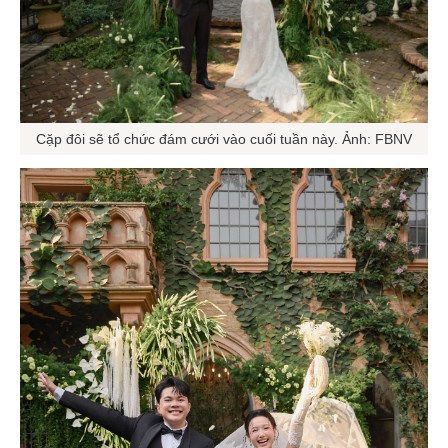
Cặp đôi sẽ tổ chức đám cưới vào cuối tuần này. Ảnh: FBNV