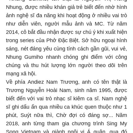
Nhung, được nhiều khán giả trẻ biết đến nhờ hình
ảnh nghệ sĩ đa năng khi hoạt động ở nhiều vai trò
như diễn viên, người mẫu ảnh và MC. Từ năm
2014, cô bắt đầu nhận được sự chú ý khi xuất hiện
trong series của Phở Đặc Biệt. Sở hữu ngoại hình
sáng, nét đáng yêu cùng tính cách gần gũi, vui vẻ,
Nhung Gumiho nhanh chóng ghi điểm với công
chúng và thu hút lượng lớn người theo dõi trên
mạng xã hội.
Về phía Andiez Nam Trương, anh có tên thật là
Trương Nguyễn Hoài Nam, sinh năm 1995, được
biết đến với vai trò nhạc sĩ kiêm ca sĩ. Nam nghệ
sĩ ghi dấu ấn qua nhiều ca khúc quen thuộc như 1
phút, Suýt nữa thì, Chờ đợi có đáng sợ... Năm
2018, anh từng tham gia chương trình Sing My
Song Vietnam và giành ngôi vị Á quân, qua đó