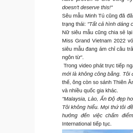
doesn't deserve this!"
Sêu mẫu Minh Tú cũng đã đăn
trạng thái:
"Tất cả hình dáng c
Nữ siêu mẫu cũng chia sẻ lại
Miss Grand Vietnam 2022 với
siêu mẫu đang ám chỉ câu trả
ngôn từ".
Trong video phát trực tiếp n
mới là không công bằng. Tôi 
thế, ông còn so sánh Thiên Ân
và nhiều quốc gia khác.
"Malaysia, Lào, Ấn Độ đẹp hơ
Tôi không hiểu. Mọi thứ tôi
hưởng đến việc chấm điểm 
International tiếp tục.