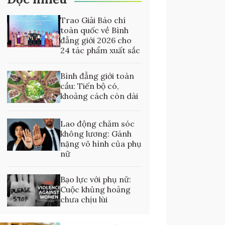
Trao Giải Báo chí
toàn quốc về Bình
đẳng giới 2026 cho
24 tác phẩm xuất sắc
Bình đẳng giới toàn
cầu: Tiến bộ có,
khoảng cách còn dài
Lao động chăm sóc
không lương: Gánh
nặng vô hình của phụ
nữ
Bạo lực với phụ nữ:
Cuộc khủng hoảng
chưa chịu lùi