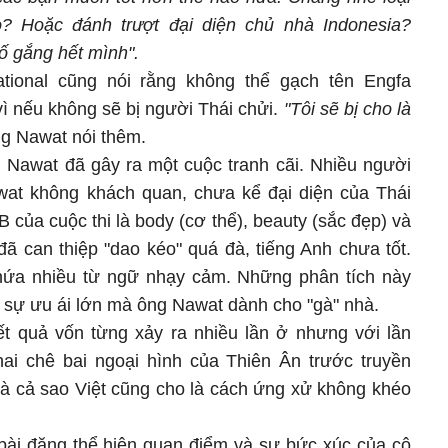
? Hoặc đánh trượt đại diện chủ nhà Indonesia?
ố gắng hết mình".
ational cũng nói rằng không thể gạch tên Engfa
vì nếu không sẽ bị người Thái chửi.
"Tôi sẽ bị cho là
g Nawat nói thêm.
g Nawat đã gây ra một cuộc tranh cãi. Nhiều người
wat không khách quan, chưa kể đại diện của Thái
B của cuộc thi là body (cơ thể), beauty (sắc đẹp) và
a đã can thiệp "dao kéo" quá đà, tiếng Anh chưa tốt.
chứa nhiều từ ngữ nhạy cảm. Những phân tích này
à sự ưu ái lớn mà ông Nawat dành cho "gà" nhà.
kết quả vốn từng xảy ra nhiều lần ở nhưng với lần
ai chê bai ngoại hình của Thiên Ân trước truyền
 và cả sao Việt cũng cho là cách ứng xử không khéo
ài đăng thể hiện quan điểm và sự bức xúc của cô