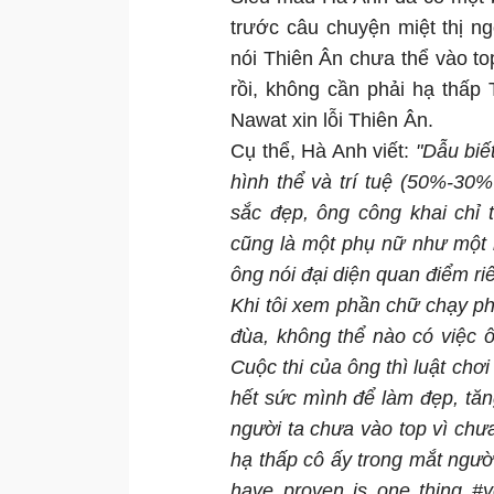
trước câu chuyện miệt thị n
nói Thiên Ân chưa thể vào top
rồi, không cần phải hạ thấp
Nawat xin lỗi Thiên Ân.
Cụ thể, Hà Anh viết:
"Dẫu biế
hình thể và trí tuệ (50%-30%
sắc đẹp, ông công khai chỉ 
cũng là một phụ nữ như một 
ông nói đại diện quan điểm r
Khi tôi xem phần chữ chạy phi
đùa, không thể nào có việc 
Cuộc thi của ông thì luật chơ
hết sức mình để làm đẹp, tăn
người ta chưa vào top vì chưa
hạ thấp cô ấy trong mắt ngư
have proven is one thing #y