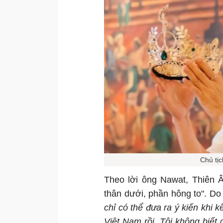
Chủ tịc
Theo lời ông Nawat, Thiên Â
thân dưới, phần hông to". Do
chỉ có thể đưa ra ý kiến khi k
Việt Nam rồi. Tôi không biết