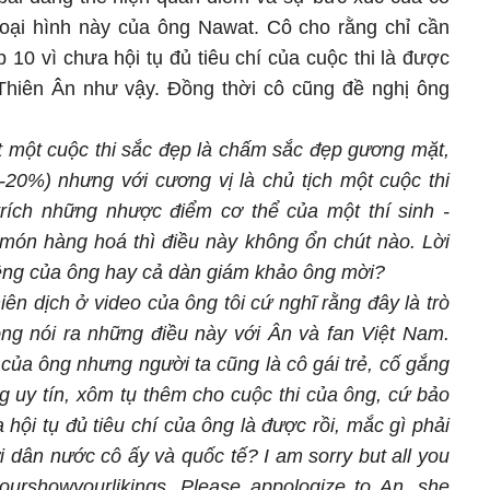
goại hình này của ông Nawat. Cô cho rằng chỉ cần
 10 vì chưa hội tụ đủ tiêu chí của cuộc thi là được
 Thiên Ân như vậy. Đồng thời cô cũng đề nghị ông
t một cuộc thi sắc đẹp là chấm sắc đẹp gương mặt,
-20%) nhưng với cương vị là chủ tịch một cuộc thi
trích những nhược điểm cơ thể của một thí sinh -
món hàng hoá thì điều này không ổn chút nào. Lời
iêng của ông hay cả dàn giám khảo ông mời?
ên dịch ở video của ông tôi cứ nghĩ rằng đây là trò
ông nói ra những điều này với Ân và fan Việt Nam.
i của ông nhưng người ta cũng là cô gái trẻ, cố gắng
g uy tín, xôm tụ thêm cho cuộc thi của ông, cứ bảo
 hội tụ đủ tiêu chí của ông là được rồi, mắc gì phải
ời dân nước cô ấy và quốc tế?
I am sorry but all you
ourshowyourlikings.
Please appologize to An, she