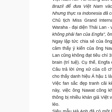
Brazil để đưa Việt Nam vào
Nhưng thực ra Indonesia đã c
Chủ tịch Miss Grand Intern
Waraha - đại diện Thái Lan - 
không phải fan của Engfa",
ôn
Ngay lập tức chia sẻ của ôn
cảm thấy ý kiến của ông Na
Lan cũng không đạt tiêu chí 3
brain (trí tuệ). Cụ thể, Engf
Câu trả lời ứng xử của cô 
cho thấy danh hiệu Á hậu 1 l
Việc fan sắc đẹp tranh cãi 
này, việc ông Nawat công kh
thông bị nhiều khán giả Việt
léo.
Siêu mẫu Hà Anh đã có một b