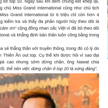
 lot top 10. Ngay sau khi đêm chung kết khép lại,
g chủ Miss Grand International cũng như chủ tịch
iss Grand International từ 6 triệu chỉ còn hơn 4
ng kiểm tra và thấy đa phần người hủy theo dõi là
"cảm ơn" cộng đồng nhan sắc Việt vì đã bỏ theo dõi
tional và khẳng định bản thân luôn công bằng trong
 sẻ thẳng thắn với truyền thông, trong đó có lý do
 Thiên Ân out top. Cụ thể khi được hỏi vì sao đại
giá cao nhưng sớm dừng chân, ông Nawat chia
tốt, thế nên việc dừng chân ở top 20 là xứng đáng".