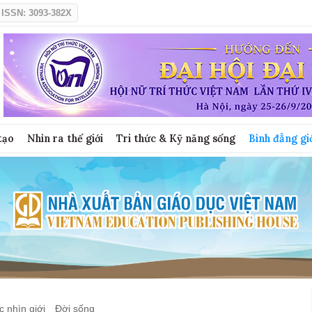
ISSN: 3093-382X
tạo
Nhìn ra thế giới
Tri thức & Kỹ năng sống
Bình đẳng gi
 nhìn giới
Đời sống