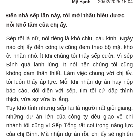
Mỹ Hạnh
20/02/2025 15:04
Đến nhà sếp lần này, tôi mới thấu hiểu được
nỗi khổ tâm của chị ấy.
Sếp tôi là nữ, nổi tiếng là khó chịu, cáu kỉnh. Ngày
nào chị ấy đến công ty cũng đem theo bộ mặt khó
ở, nhăn nhó. Ít khi chúng tôi thấy sếp cười. Vì sếp
Bình quá lạnh lùng, ít nói nên chúng tôi cũng
không dám thân thiết. Làm việc chung với chị ấy,
tôi luôn thấy áp lực. Mỗi khi nhận dự án hay nộp
báo cáo, đối diện với sếp, tim tôi cứ đập thình
thịch, vừa sợ vừa lo lắng.
Tuy khó tính nhưng sếp lại là người rất giỏi giang.
Những dự án lớn của công ty đều giao về chi
nhánh tôi cũng vì Sếp Tổng rất coi trọng năng lực
của chị Bình. Mà nhận dự án rồi, chị ấy sẽ nghiên