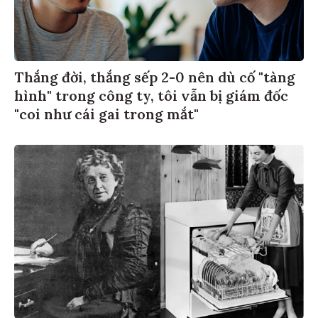
Thắng đời, thắng sếp 2-0 nên dù cố "tàng
hình" trong công ty, tôi vẫn bị giám đốc
"coi như cái gai trong mắt"