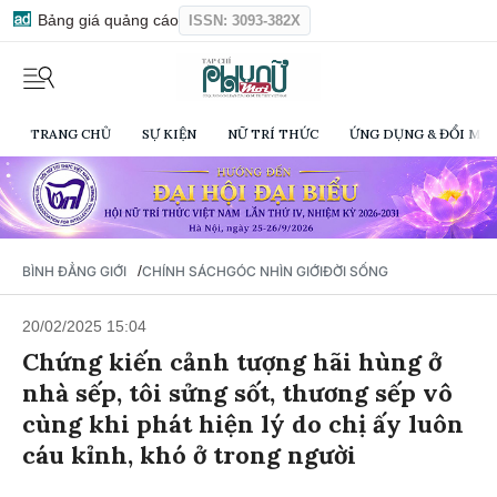
Bảng giá quảng cáo
ISSN: 3093-382X
TRANG CHỦ
SỰ KIỆN
NỮ TRÍ THỨC
ỨNG DỤNG & ĐỔI MỚI
/
BÌNH ĐẲNG GIỚI
CHÍNH SÁCH
GÓC NHÌN GIỚI
ĐỜI SỐNG
20/02/2025 15:04
Chứng kiến cảnh tượng hãi hùng ở
nhà sếp, tôi sửng sốt, thương sếp vô
cùng khi phát hiện lý do chị ấy luôn
cáu kỉnh, khó ở trong người