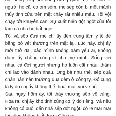
người họ cãi cọ om sòm, mẹ sếp còn bị một mảnh
thủy tinh cứa trên mặt chảy rất nhiều máu. Tôi vội
chạy tới khuyên can. Sự xuất hiện đột ngột của tôi
làm cả nhà họ bất ngờ.
Tôi và sếp đưa mẹ chị ấy đến trung tâm y tế để
băng bó vết thương trên mặt lại. Lúc này, chị ấy
mới thở dài, bảo mình không dám yêu ai, không
dám lấy chồng cũng vì cha mẹ mình. Sống với
nhau cả đời người nhưng họ luôn cãi nhau, thậm
chí lao vào đánh nhau. Ông bà như thế, sếp quá
chán nản nên thường qua đêm ở công ty. Đó cũng
là lý do chị ấy không thể thoải mái, vui vẻ nổi.
Sau ngày hôm ấy, tôi thấy thương sếp vô cùng.
Hóa ra, chị ấy khó tính cũng có lý do riêng. Và nếu
không có buổi đến nhà sếp đột ngột, có lẽ mãi mãi
tôi cũng không biết được điều này.