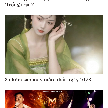
"trống trải"?
3 chòm sao may mắn nhất ngày 10/8