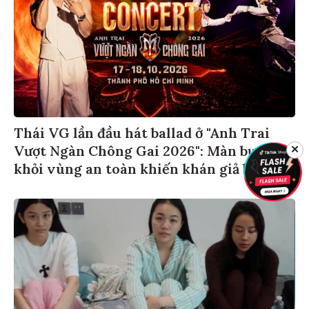
Thái VG lần đầu hát ballad ở "Anh Trai
Vượt Ngàn Chông Gai 2026": Màn bước
✕
khỏi vùng an toàn khiến khán giả bất ngờ