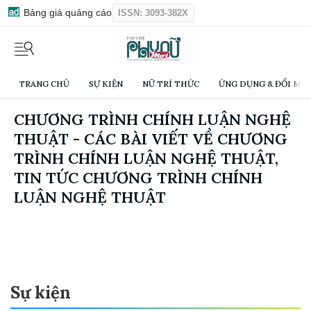
Bảng giá quảng cáo
ISSN: 3093-382X
TRANG CHỦ
SỰ KIỆN
NỮ TRÍ THỨC
ỨNG DỤNG & ĐỔI MỚI
CHƯƠNG TRÌNH CHÍNH LUẬN NGHỆ
THUẬT - CÁC BÀI VIẾT VỀ CHƯƠNG
TRÌNH CHÍNH LUẬN NGHỆ THUẬT,
TIN TỨC CHƯƠNG TRÌNH CHÍNH
LUẬN NGHỆ THUẬT
Sự kiện