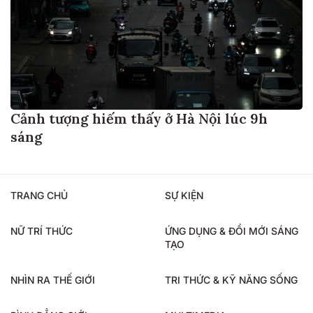
Cảnh tượng hiếm thấy ở Hà Nội lúc 9h
sáng
TRANG CHỦ
SỰ KIỆN
NỮ TRÍ THỨC
ỨNG DỤNG & ĐỔI MỚI SÁNG
TẠO
NHÌN RA THẾ GIỚI
TRI THỨC & KỸ NĂNG SỐNG