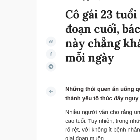
Cô gái 23 tuổi
đoạn cuối, bác
này chẳng khá
mỗi ngày
Những thói quen ăn uống que
thành yếu tố thúc đẩy nguy
Nhiều người vẫn cho rằng un
cao tuổi. Tuy nhiên, trong n
rõ rệt, với không ít bệnh nh
giai đoạn muộn.