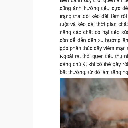
Bên cạnh đó, thói quen ăn u
cũng ảnh hưởng tiêu cực đến
trạng thái đói kéo dài, làm r
ruột và kéo dài thời gian chất
năng các chất có hại tiếp x
còn dễ dẫn đến xu hướng ăn
góp phần thúc đẩy viêm mạn t
Ngoài ra, thói quen tiêu thụ
đáng chú ý, khi có thể gây rối
bất thường, từ đó làm tăng ng