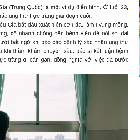
ia (Trung Quốc) là một ví dụ điển hình. Ở tuổi 23,
c ung thư trực tràng giai đoạn cuối.
iêu Gia bắt đầu xuất hiện cơn đau âm ỉ vùng mông.
ng, cô nhanh chóng đến bệnh viện để nội soi đại
gười bất ngờ khi báo cáo bệnh lý xác nhận ung thư
au khi thăm khám chuyên sâu, bác sĩ kết luận bệnh
trực tràng di căn gan, đồng nghĩa với việc đã bước