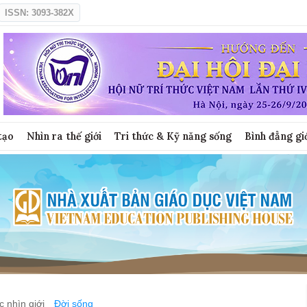
ISSN: 3093-382X
tạo
Nhìn ra thế giới
Tri thức & Kỹ năng sống
Bình đẳng gi
 nhìn giới
Đời sống