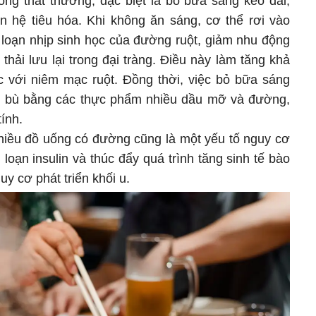
ống thất thường, đặc biệt là bỏ bữa sáng kéo dài,
 hệ tiêu hóa. Khi không ăn sáng, cơ thể rơi vào
ối loạn nhịp sinh học của đường ruột, giảm nhu động
 thải lưu lại trong đại tràng. Điều này làm tăng khả
úc với niêm mạc ruột. Đồng thời, việc bỏ bữa sáng
 bù bằng các thực phẩm nhiều dầu mỡ và đường,
ính.
 nhiều đồ uống có đường cũng là một yếu tố nguy cơ
 loạn insulin và thúc đẩy quá trình tăng sinh tế bào
uy cơ phát triển khối u.