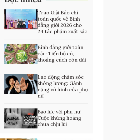
Trao Giải Báo chí
toàn quốc về Bình
đẳng giới 2026 cho
24 tác phẩm xuất sắc
Bình đẳng giới toàn
cầu: Tiến bộ có,
khoảng cách còn dài
Lao động chăm sóc
không lương: Gánh
nặng vô hình của phụ
nữ
Bạo lực với phụ nữ:
Cuộc khủng hoảng
chưa chịu lùi