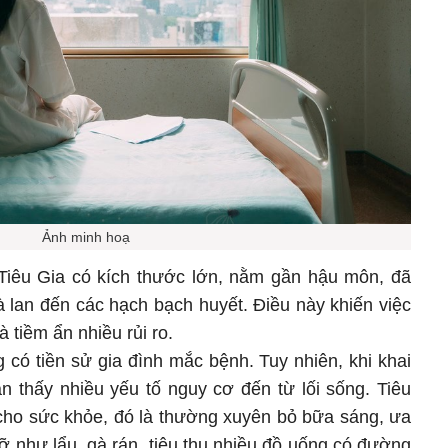
Ảnh minh hoạ
 Tiêu Gia có kích thước lớn, nằm gần hậu môn, đã
à lan đến các hạch bạch huyết. Điều này khiến việc
 tiềm ẩn nhiều rủi ro.
có tiền sử gia đình mắc bệnh. Tuy nhiên, khi khai
n thấy nhiều yếu tố nguy cơ đến từ lối sống. Tiêu
 cho sức khỏe, đó là thường xuyên bỏ bữa sáng, ưa
 như lẩu, gà rán, tiêu thụ nhiều đồ uống có đường