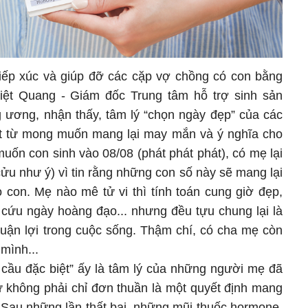
iếp xúc và giúp đỡ các cặp vợ chồng có con bằng
iệt Quang - Giám đốc Trung tâm hỗ trợ sinh sản
 ương, nhận thấy, tâm lý “chọn ngày đẹp” của các
t từ mong muốn mang lại may mắn và ý nghĩa cho
ốn con sinh vào 08/08 (phát phát phát), có mẹ lại
u như ý) vì tin rằng những con số này sẽ mang lại
con. Mẹ nào mê tử vi thì tính toán cung giờ đẹp,
a cứu ngày hoàng đạo... nhưng đều tựu chung lại là
uận lợi trong cuộc sống. Thậm chí, có cha mẹ còn
mình...
ầu đặc biệt” ấy là tâm lý của những người mẹ đã
hứ không phải chỉ đơn thuần là một quyết định mang
. Sau những lần thất bại, những mũi thuốc hormone,