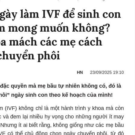
gày làm IVF để sinh con
ểm mong muốn không?
oa mách các mẹ cách
 chuyển phôi
HN
23/09/2025 19:10
đặc quyền mà mẹ bầu tự nhiên không có, đó là
ôi” ngày sinh con theo kế hoạch của mình!
ệm (IVF) không chỉ là một hành trình y khoa mà còn
c và đem lại nhiều hy vọng cho những người ít may
Nhưng ít ai biết rằng, không giống như các mẹ bầu
VF có thể chủ động chọn ngày chuyển phôi, từ đó