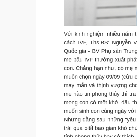
Với kinh nghiệm nhiều năm t
cách IVF, Ths.BS: Nguyễn V
Quốc gia - BV Phụ sản Trung
mẹ bầu IVF thường xuất phá
con. Chẳng hạn như, có mẹ mu
muốn chọn ngày 09/09 (cửu cử
may mắn và thịnh vượng cho 
mẹ nào tin phong thủy thì tr
mong con có một khởi đầu th
muốn sinh con cùng ngày với 
Nhưng đằng sau những “yêu c
trải qua biết bao gian khó c
tính phong thủy hay sở thích