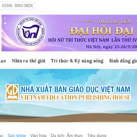
ISSN: 3093-382X
tạo
Nhìn ra thế giới
Tri thức & Kỹ năng sống
Bình đẳng gi
ục
Sức khỏe
Văn hóa
Du lịch- Ẩm thực
Tiêu dùng