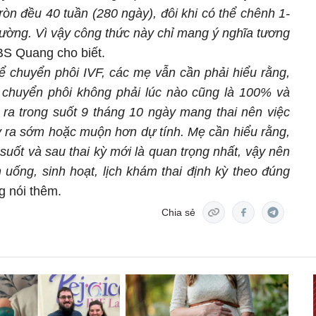
ròn đều 40 tuần (280 ngày), đôi khi có thể chênh 1-
hường. Vì vậy công thức này chỉ mang ý nghĩa tương
 BS Quang cho biết.
ể chuyển phôi IVF, các mẹ vẫn cần phải hiểu rằng,
n chuyển phôi không phải lúc nào cũng là 100% và
 ra trong suốt 9 tháng 10 ngày mang thai nên việc
y ra sớm hoặc muộn hơn dự tính. Mẹ cần hiểu rằng,
uốt và sau thai kỳ mới là quan trọng nhất, vậy nên
 uống, sinh hoạt, lịch khám thai định kỳ theo đúng
g nói thêm.
Chia sẻ