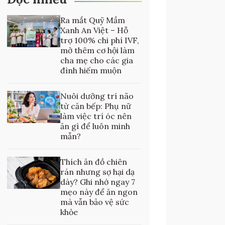
Ra mắt Quỹ Mầm
Xanh An Việt – Hỗ
trợ 100% chi phí IVF,
mở thêm cơ hội làm
cha mẹ cho các gia
đình hiếm muộn
Nuôi dưỡng trí não
từ căn bếp: Phụ nữ
làm việc trí óc nên
ăn gì để luôn minh
mẫn?
Thích ăn đồ chiên
rán nhưng sợ hại dạ
dày? Ghi nhớ ngay 7
mẹo này để ăn ngon
mà vẫn bảo vệ sức
khỏe