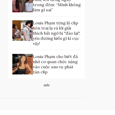
trong đêm: “Mình không
làm gì sai”
Louis Phạm từng lộ clip
hôn trai lạ và lời giải
thích bất ngờ bị "đào lại",
yêu đương kiểu gì kì cục
vậy!
Louis Phạm cho biết đã
nhờ cơ quan chức năng
vào cuộc sau vụ phát
tán clip
ads