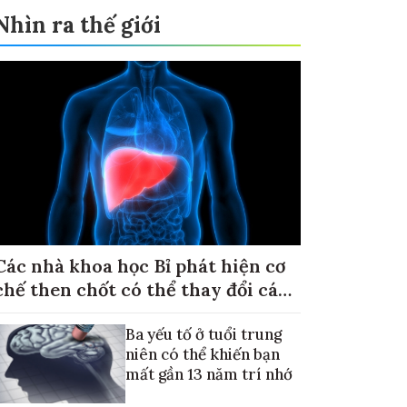
Nhìn ra thế giới
Các nhà khoa học Bỉ phát hiện cơ
chế then chốt có thể thay đổi cách
điều trị ung thư di căn gan
Ba yếu tố ở tuổi trung
niên có thể khiến bạn
mất gần 13 năm trí nhớ