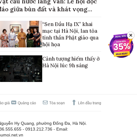
Vật cầu nước làng Vân: Lễ hội độc
đáo giữa bùn đất và khát vọng
mùa màng no đủ
“Sen Đầu Hạ IX” khai
mạc tại Hà Nội, lan tỏa
✕
tinh thần Phật giáo qua
hội họa
Cảnh tượng hiếm thấy ở
Hà Nội lúc 9h sáng
áo giá
Quảng cáo
Tòa soạn
Lên đầu trang
Nguyễn Hy Quang, phường Đống Đa, Hà Nội.
.36.555.655 - 0913.212.736 - Email:
umoi.net.vn