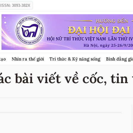
ISSN: 3093-382X
tạo
Nhìn ra thế giới
Tri thức & Kỹ năng sống
Bình đẳng gi
ác bài viết về cốc, tin