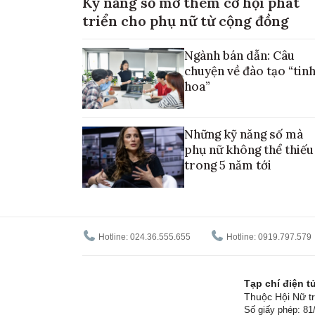
Kỹ năng số mở thêm cơ hội phát
triển cho phụ nữ từ cộng đồng
Ngành bán dẫn: Câu
chuyện về đào tạo “tin
hoa”
Những kỹ năng số mà
phụ nữ không thể thiếu
trong 5 năm tới
Hotline: 024.36.555.655
Hotline: 0919.797.579
Tạp chí điện 
Thuộc Hội Nữ tr
Số giấy phép: 8