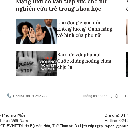
Mạng lưới cố vấn tiếp sức cho nữ
nghiên cứu trẻ trong khoa học
Lao động chăm sóc
h
không lương: Gánh nặng
vô hình của phụ nữ
Bạo lực với phụ nữ:
Cuộc khủng hoảng chưa
chịu lùi
Thông tin doanh nghiệp
Hotline: 0913.242.977
B
tử Phụ nữ Mới
Địa chỉ:
94 
í thức Việt Nam
Hotline: 024
1/GP-BVHTTDL do Bộ Văn Hóa, Thể Thao và Du Lịch cấp ngày
tapchi@phun