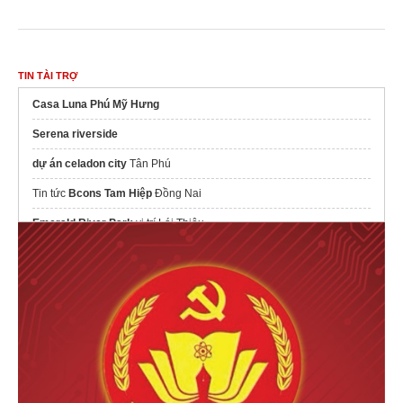
TIN TÀI TRỢ
Casa Luna Phú Mỹ Hưng
Serena riverside
dự án celadon city
Tân Phú
Tin tức
Bcons Tam Hiệp
Đồng Nai
Emerald River Park
vị trí Lái Thiêu
Mở bán
dự án Serena Riverside
Đạt Phước
Căn hộ mặt tiền Vành Đai 3
giá từ 53 triệu/m2
suanhatrongoiantam chuyên
sửa nhà đà nẵng
Thông tin mua bán căn hộ
lotte eco smart city thủ thiêm
tiện ích sunshine river park
Dự án
Đà Nẵng Downtown
Sun Group