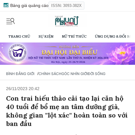
Bảng giá quảng cáo
ISSN: 3093-382X
TRANG CHỦ
SỰ KIỆN
NỮ TRÍ THỨC
ỨNG DỤNG & ĐỔI MỚI
/
BÌNH ĐẲNG GIỚI
CHÍNH SÁCH
GÓC NHÌN GIỚI
ĐỜI SỐNG
26/11/2023 20:42
Con trai hiếu thảo cải tạo lại căn hộ
40 tuổi để bổ mẹ an tâm dưỡng già,
không gian ''lột xác'' hoàn toàn so với
ban đầu