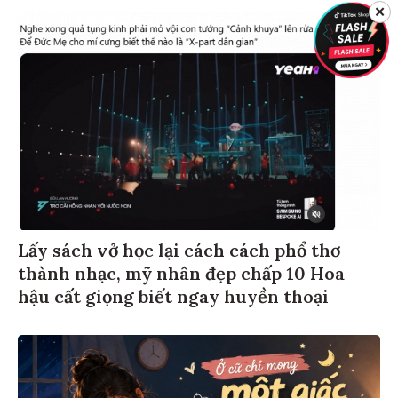
✕
Lấy sách vở học lại cách cách phổ thơ
thành nhạc, mỹ nhân đẹp chấp 10 Hoa
hậu cất giọng biết ngay huyền thoại