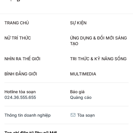
TRANG CHỦ
SỰ KIỆN
NỮ TRÍ THỨC
ỨNG DỤNG & ĐỔI MỚI SÁNG
TẠO
NHÌN RA THẾ GIỚI
TRI THỨC & KỸ NĂNG SỐNG
BÌNH ĐẲNG GIỚI
MULTIMEDIA
Hotline tòa soạn
Báo giá
024.36.555.655
Quảng cáo
Thông tin doanh nghiệp
Tòa soạn
Tạp chí điện tử Phụ nữ Mới