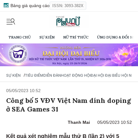
Bảng giá quảng cáo
ISSN: 3093-382X
TRANG CHỦ
SỰ KIỆN
NỮ TRÍ THỨC
ỨNG DỤNG & ĐỔI MỚI
/
SỰ KIỆN
TIÊU ĐIỂM
DIỄN ĐÀN
HOẠT ĐỘNG HỘI
ĐẠI HỘI ĐẠI BIỂU HỘI NỮ 
05/05/2023 10:52
Công bố 5 VĐV Việt Nam dính doping
ở SEA Games 31
Thanh Mai
05/05/2023 10:52
Kết quả xét nghiệm mẫu thử B (lần 2) với 5