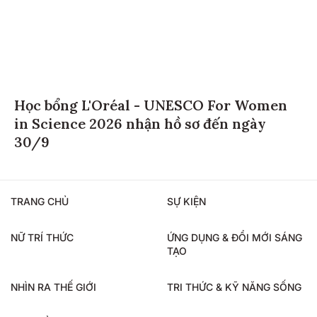
Học bổng L'Oréal - UNESCO For Women
in Science 2026 nhận hồ sơ đến ngày
30/9
TRANG CHỦ
SỰ KIỆN
NỮ TRÍ THỨC
ỨNG DỤNG & ĐỔI MỚI SÁNG
TẠO
NHÌN RA THẾ GIỚI
TRI THỨC & KỸ NĂNG SỐNG