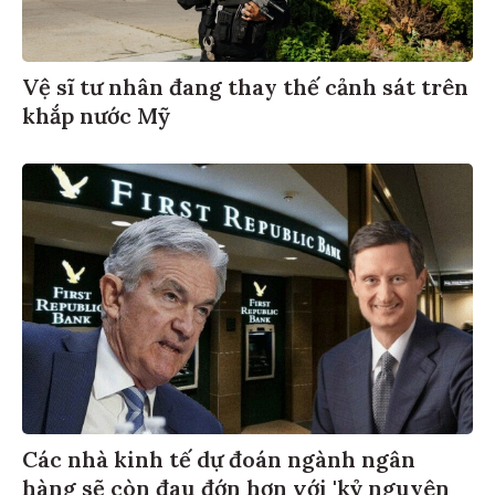
Vệ sĩ tư nhân đang thay thế cảnh sát trên
khắp nước Mỹ
Các nhà kinh tế dự đoán ngành ngân
hàng sẽ còn đau đớn hơn với 'kỷ nguyên