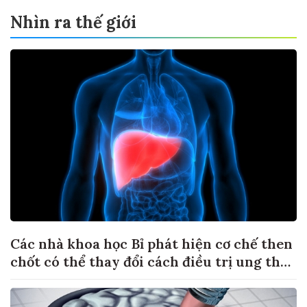
Nhìn ra thế giới
Các nhà khoa học Bỉ phát hiện cơ chế then
chốt có thể thay đổi cách điều trị ung thư
di căn gan