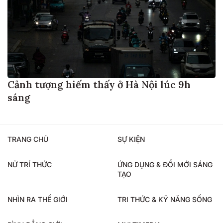
Cảnh tượng hiếm thấy ở Hà Nội lúc 9h
sáng
TRANG CHỦ
SỰ KIỆN
NỮ TRÍ THỨC
ỨNG DỤNG & ĐỔI MỚI SÁNG
TẠO
NHÌN RA THẾ GIỚI
TRI THỨC & KỸ NĂNG SỐNG