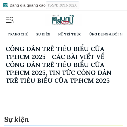
Bảng giá quảng cáo
ISSN: 3093-382X
TRANG CHỦ
SỰ KIỆN
NỮ TRÍ THỨC
ỨNG DỤNG & ĐỔI MỚI
CÔNG DÂN TRẺ TIÊU BIỂU CỦA
TP.HCM 2025 - CÁC BÀI VIẾT VỀ
CÔNG DÂN TRẺ TIÊU BIỂU CỦA
TP.HCM 2025, TIN TỨC CÔNG DÂN
TRẺ TIÊU BIỂU CỦA TP.HCM 2025
Sự kiện