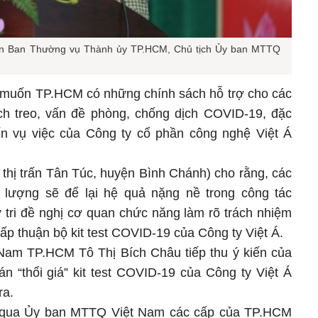
iên Ban Thường vụ Thành ủy TP.HCM, Chủ tịch Ủy ban MTTQ
ng muốn TP.HCM có những chính sách hỗ trợ cho các
ch treo, vấn đề phòng, chống dịch COVID-19, đặc
 đến vụ việc của Công ty cổ phần công nghệ Việt Á
thị trấn Tân Túc, huyện Bình Chánh) cho rằng, các
t lượng sẽ để lại hệ quả nặng nề trong công tác
ử tri đề nghị cơ quan chức năng làm rõ trách nhiệm
ấp thuận bộ kit test COVID-19 của Công ty Việt Á.
Nam TP.HCM Tô Thị Bích Châu tiếp thu ý kiến của
án “thổi giá” kit test COVID-19 của Công ty Việt Á
ra.
a qua Ủy ban MTTQ Việt Nam các cấp của TP.HCM