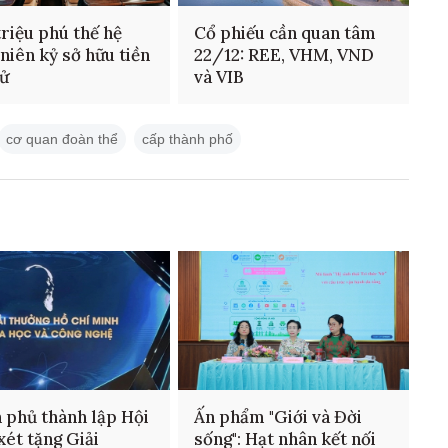
riệu phú thế hệ
Cổ phiếu cần quan tâm
 niên kỷ sở hữu tiền
22/12: REE, VHM, VND
tử
và VIB
cơ quan đoàn thể
cấp thành phố
 phủ thành lập Hội
Ấn phẩm "Giới và Đời
xét tặng Giải
sống": Hạt nhân kết nối