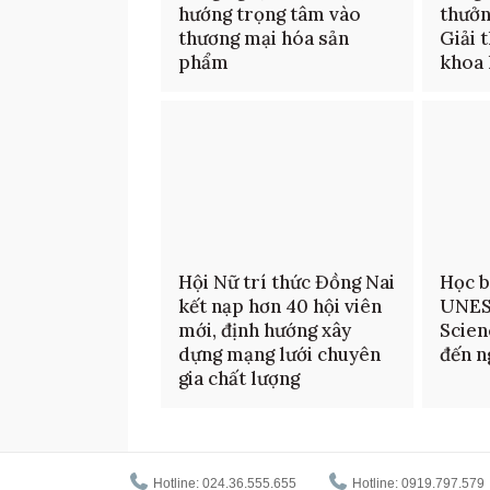
hướng trọng tâm vào
thưởn
thương mại hóa sản
Giải 
phẩm
khoa 
Hội Nữ trí thức Đồng Nai
Học b
kết nạp hơn 40 hội viên
UNES
mới, định hướng xây
Scien
dựng mạng lưới chuyên
đến n
gia chất lượng
Hotline: 024.36.555.655
Hotline: 0919.797.579