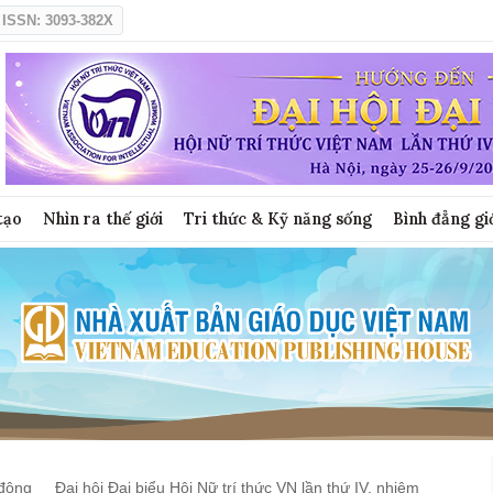
ISSN: 3093-382X
tạo
Nhìn ra thế giới
Tri thức & Kỹ năng sống
Bình đẳng gi
động
Đại hội Đại biểu Hội Nữ trí thức VN lần thứ IV, nhiệm