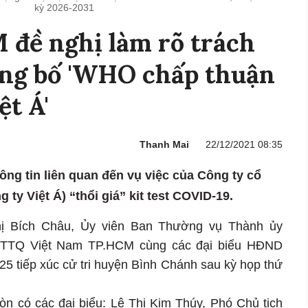
kỳ 2026-2031
 đề nghị làm rõ trách
ông bố 'WHO chấp thuận
ệt Á'
Thanh Mai
22/12/2021 08:35
ng tin liên quan đến vụ việc của Công ty cổ
ty Việt Á) “thổi giá” kit test COVID-19.
Thị Bích Châu, Ủy viên Ban Thường vụ Thành ủy
MTTQ Việt Nam TP.HCM cùng các đại biểu HĐND
5 tiếp xúc cử tri huyện Bình Chánh sau kỳ họp thứ
 có các đại biểu: Lê Thị Kim Thúy, Phó Chủ tịch