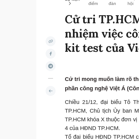
điểm
đàn
hội
Cử tri TP.HCM
nhiệm việc c
kit test của Vi
Cử tri mong muốn làm rõ thô
phần công nghệ Việt Á (Công 
Chiều 21/12, đại biểu Tô 
TP.HCM, Chủ tịch Ủy ban 
TP.HCM khóa X thuộc đơn vị 2
4 của HĐND TP.HCM.
Tổ đại biểu HĐND TP.HCM còn