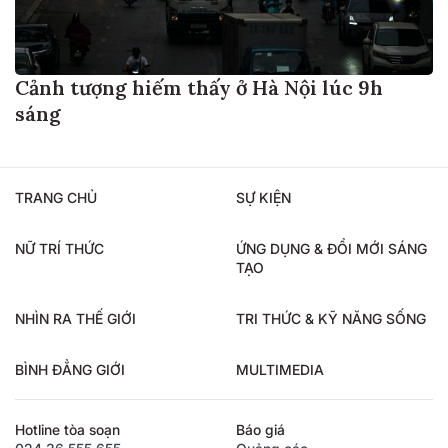
Cảnh tượng hiếm thấy ở Hà Nội lúc 9h
sáng
TRANG CHỦ
SỰ KIỆN
NỮ TRÍ THỨC
ỨNG DỤNG & ĐỔI MỚI SÁNG
TẠO
NHÌN RA THẾ GIỚI
TRI THỨC & KỸ NĂNG SỐNG
BÌNH ĐẲNG GIỚI
MULTIMEDIA
Hotline tòa soạn
Báo giá