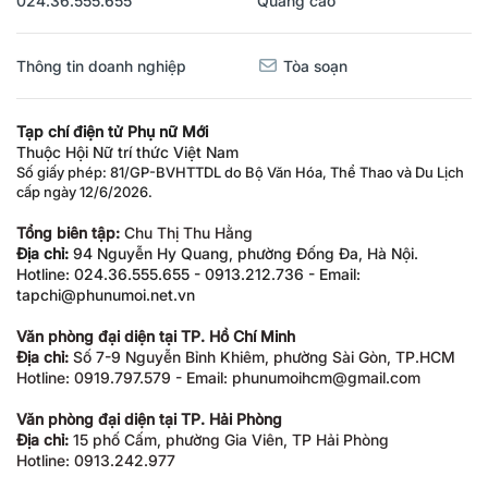
024.36.555.655
Quảng cáo
Thông tin doanh nghiệp
Tòa soạn
Tạp chí điện tử Phụ nữ Mới
Thuộc Hội Nữ trí thức Việt Nam
Số giấy phép: 81/GP-BVHTTDL do Bộ Văn Hóa, Thể Thao và Du Lịch
cấp ngày 12/6/2026.
Tổng biên tập:
Chu Thị Thu Hằng
Địa chỉ:
94 Nguyễn Hy Quang, phường Đống Đa, Hà Nội.
Hotline: 024.36.555.655 - 0913.212.736 - Email:
tapchi@phunumoi.net.vn
Văn phòng đại diện tại TP. Hồ Chí Minh
Địa chỉ:
Số 7-9 Nguyễn Bỉnh Khiêm, phường Sài Gòn, TP.HCM
Hotline: 0919.797.579 - Email: phunumoihcm@gmail.com
Văn phòng đại diện tại TP. Hải Phòng
Địa chỉ:
15 phố Cấm, phường Gia Viên, TP Hải Phòng
Hotline: 0913.242.977