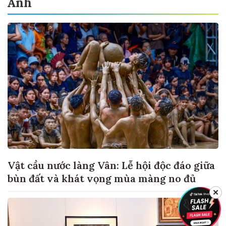
Ảnh
Vật cầu nước làng Vân: Lễ hội độc đáo giữa
bùn đất và khát vọng mùa màng no đủ
✕