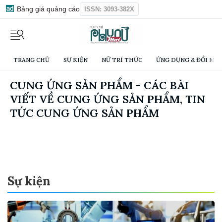
Bảng giá quảng cáo
ISSN: 3093-382X
TRANG CHỦ
SỰ KIỆN
NỮ TRÍ THỨC
ỨNG DỤNG & ĐỔI MỚI
CUNG ỨNG SẢN PHẨM - CÁC BÀI
VIẾT VỀ CUNG ỨNG SẢN PHẨM, TIN
TỨC CUNG ỨNG SẢN PHẨM
Sự kiện