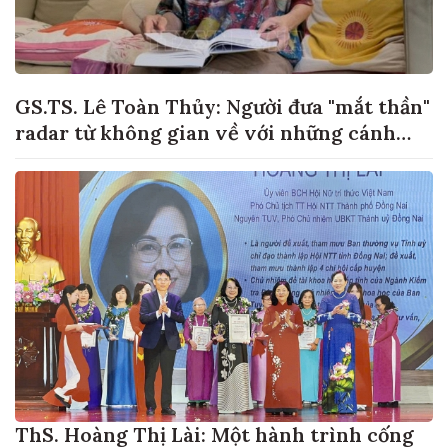
GS.TS. Lê Toàn Thủy: Người đưa "mắt thần"
radar từ không gian về với những cánh
đồng lúa Việt Nam
ThS. Hoàng Thị Lài: Một hành trình cống