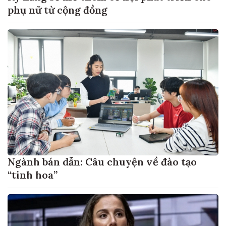
phụ nữ từ cộng đồng
Ngành bán dẫn: Câu chuyện về đào tạo
“tinh hoa”