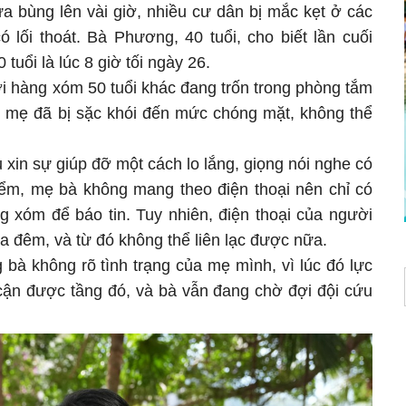
ửa bùng lên vài giờ, nhiều cư dân bị mắc kẹt ở các
 lối thoát. Bà Phương, 40 tuổi, cho biết lần cuối
 tuổi là lúc 8 giờ tối ngày 26.
i hàng xóm 50 tuổi khác đang trốn trong phòng tắm
 mẹ đã bị sặc khói đến mức chóng mặt, không thể
xin sự giúp đỡ một cách lo lắng, giọng nói nghe có
hiểm, mẹ bà không mang theo điện thoại nên chỉ có
g xóm để báo tin. Tuy nhiên, điện thoại của người
a đêm, và từ đó không thể liên lạc được nữa.
bà không rõ tình trạng của mẹ mình, vì lúc đó lực
cận được tầng đó, và bà vẫn đang chờ đợi đội cứu