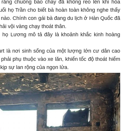
a rằng chuông báo cháy đã không reo lên khi hỏa
uổi họ Trần cho biết bà hoàn toàn không nghe thấy
 nào. Chính con gái bà đang du lịch ở Hàn Quốc đã
hải vội vàng chạy thoát thân.
i họ Lương mô tả đây là khoảnh khắc kinh hoàng
t là nơi sinh sống của một lượng lớn cư dân cao
 phải phụ thuộc vào xe lăn, khiến tốc độ thoát hiểm
kịp sự lan rộng của ngọn lửa.