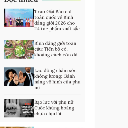
Trao Giải Báo chí
toàn quốc về Bình
đẳng giới 2026 cho
24 tác phẩm xuất sắc
Bình đẳng giới toàn
cầu: Tiến bộ có,
khoảng cách còn dài
Lao động chăm sóc
không lương: Gánh
nặng vô hình của phụ
nữ
Bạo lực với phụ nữ:
Cuộc khủng hoảng
chưa chịu lùi