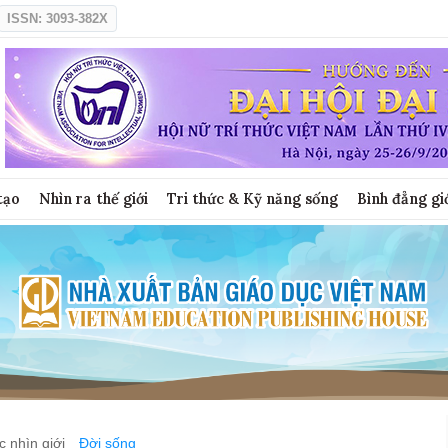
ISSN: 3093-382X
tạo
Nhìn ra thế giới
Tri thức & Kỹ năng sống
Bình đẳng gi
 nhìn giới
Đời sống