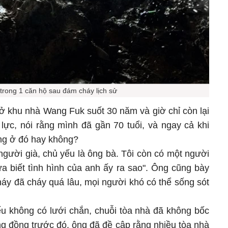
trong 1 căn hộ sau đám cháy lịch sử
 ở khu nhà Wang Fuk suốt 30 năm và giờ chỉ còn lại
lực, nói rằng mình đã gần 70 tuổi, và ngay cả khi
ống ở đó hay không?
người già, chủ yếu là ông bà. Tôi còn có một người
a biết tình hình của anh ấy ra sao". Ông cũng bày
háy đã cháy quá lâu, mọi người khó có thể sống sót
ếu không có lưới chắn, chuỗi tòa nhà đã không bốc
g đồng trước đó, ông đã đề cập rằng nhiều tòa nhà