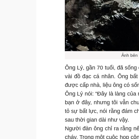
Ảnh bên 
Ông Lý, gần 70 tuổi, đã sống
vài đồ đạc cá nhân. Ông bất 
được cấp nhà, liệu ông có s
Ông Lý nói: "Đây là làng của 
bạn ở đây, nhưng tôi vẫn chư
tỏ sự bất lực, nói rằng đám c
sau thời gian dài như vậy.
Người đàn ông chỉ ra rằng n
cháy. Trong một cuộc họp cộn