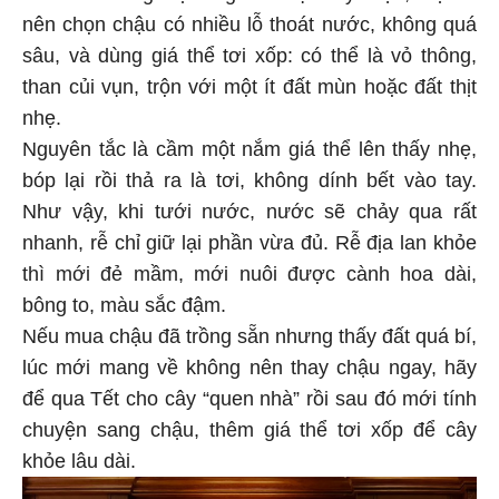
nên chọn chậu có nhiều lỗ thoát nước, không quá
sâu, và dùng giá thể tơi xốp: có thể là vỏ thông,
than củi vụn, trộn với một ít đất mùn hoặc đất thịt
nhẹ.
Nguyên tắc là cầm một nắm giá thể lên thấy nhẹ,
bóp lại rồi thả ra là tơi, không dính bết vào tay.
Như vậy, khi tưới nước, nước sẽ chảy qua rất
nhanh, rễ chỉ giữ lại phần vừa đủ. Rễ địa lan khỏe
thì mới đẻ mầm, mới nuôi được cành hoa dài,
bông to, màu sắc đậm.
Nếu mua chậu đã trồng sẵn nhưng thấy đất quá bí,
lúc mới mang về không nên thay chậu ngay, hãy
để qua Tết cho cây “quen nhà” rồi sau đó mới tính
chuyện sang chậu, thêm giá thể tơi xốp để cây
khỏe lâu dài.