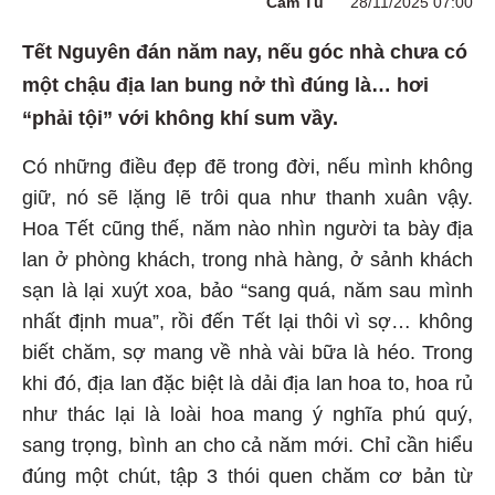
Cẩm Tú
28/11/2025 07:00
Tết Nguyên đán năm nay, nếu góc nhà chưa có
một chậu địa lan bung nở thì đúng là… hơi
“phải tội” với không khí sum vầy.
Có những điều đẹp đẽ trong đời, nếu mình không
giữ, nó sẽ lặng lẽ trôi qua như thanh xuân vậy.
Hoa Tết cũng thế, năm nào nhìn người ta bày địa
lan ở phòng khách, trong nhà hàng, ở sảnh khách
sạn là lại xuýt xoa, bảo “sang quá, năm sau mình
nhất định mua”, rồi đến Tết lại thôi vì sợ… không
biết chăm, sợ mang về nhà vài bữa là héo. Trong
khi đó, địa lan đặc biệt là dải địa lan hoa to, hoa rủ
như thác lại là loài hoa mang ý nghĩa phú quý,
sang trọng, bình an cho cả năm mới. Chỉ cần hiểu
đúng một chút, tập 3 thói quen chăm cơ bản từ