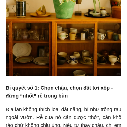
Bí quyết số 1: Chọn chậu, chọn đất tơi xốp -
đừng “nhốt” rễ trong bùn
Địa lan không thích loại đất nặng, bí như trồng rau
ngoài vườn. Rễ của nó cần được “thở”, cần khô
ráo chứ không chịu úng. Nếu tự thay chậu, chị em