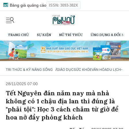
Bảng giá quảng cáo
ISSN: 3093-382X
TRANG CHỦ
SỰ KIỆN
NỮ TRÍ THỨC
ỨNG DỤNG & ĐỔI MỚI
/
TRI THỨC & KỸ NĂNG SỐNG
GIÁO DỤC
SỨC KHỎE
VĂN HÓA
DU LỊCH- Ẩ
28/11/2025 07:00
Tết Nguyên đán năm nay mà nhà
không có 1 chậu địa lan thì đúng là
"phải tội": Học 3 cách chăm từ giờ để
hoa nở đầy phòng khách