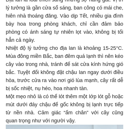
Địa lan là loài thích sáng nhưng sợ nắng gắt. Vị trí
lý tưởng là gần cửa sổ sáng, ban công có mái che,
hiên nhà thoáng đãng. Vào dịp Tết, nhiều gia đình
bày hoa trong phòng khách, chỉ cần đảm bảo
phòng có ánh sáng tự nhiên lọt vào, không bị tối
hẳn cả ngày.
Nhiệt độ lý tưởng cho địa lan là khoảng 15-25°C.
Mùa đông miền Bắc, ban đêm quá lạnh thì nên kéo
cây vào trong nhà, tránh để sát cửa kính hứng gió
bắc. Tuyệt đối không đặt chậu lan ngay dưới điều
hòa, trước cửa ra vào nơi gió lùa mạnh, cây rất dễ
bị sốc nhiệt, nụ héo, hoa nhanh tàn.
Một mẹo nhỏ là có thể lót thêm một lớp lót gỗ hoặc
mút dưới đáy chậu để gốc không bị lạnh trực tiếp
từ nền nhà. Cảm giác “ấm chân” với cây cũng
quan trọng như với người vậy.