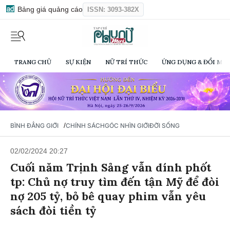
Bảng giá quảng cáo
ISSN: 3093-382X
TRANG CHỦ
SỰ KIỆN
NỮ TRÍ THỨC
ỨNG DỤNG & ĐỔI MỚI
/
BÌNH ĐẲNG GIỚI
CHÍNH SÁCH
GÓC NHÌN GIỚI
ĐỜI SỐNG
02/02/2024 20:27
Cuối năm Trịnh Sảng vẫn dính phốt
tp: Chủ nợ truy tìm đến tận Mỹ để đòi
nợ 205 tỷ, bỏ bê quay phim vẫn yêu
sách đòi tiền tỷ