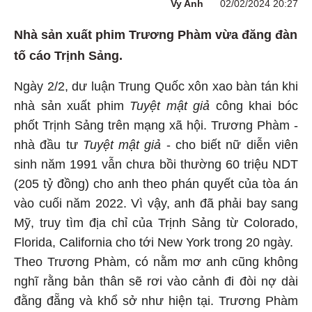
Vy Anh
02/02/2024 20:27
Nhà sản xuất phim Trương Phàm vừa đăng đàn
tố cáo Trịnh Sảng.
Ngày 2/2, dư luận Trung Quốc xôn xao bàn tán khi
nhà sản xuất phim
Tuyệt mật giả
công khai bóc
phốt Trịnh Sảng trên mạng xã hội. Trương Phàm -
nhà đầu tư
Tuyệt mật giả
- cho biết nữ diễn viên
sinh năm 1991 vẫn chưa bồi thường 60 triệu NDT
(205 tỷ đồng) cho anh theo phán quyết của tòa án
vào cuối năm 2022. Vì vậy, anh đã phải bay sang
Mỹ, truy tìm địa chỉ của Trịnh Sảng từ Colorado,
Florida, California cho tới New York trong 20 ngày.
Theo Trương Phàm, có nằm mơ anh cũng không
nghĩ rằng bản thân sẽ rơi vào cảnh đi đòi nợ dài
đằng đẵng và khổ sở như hiện tại. Trương Phàm