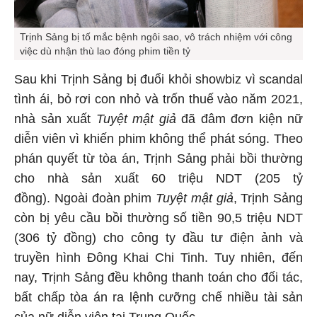
Trịnh Sảng bị tố mắc bệnh ngôi sao, vô trách nhiệm với công
việc dù nhận thù lao đóng phim tiền tỷ
Sau khi Trịnh Sảng bị đuổi khỏi showbiz vì scandal
tình ái, bỏ rơi con nhỏ và trốn thuế vào năm 2021,
nhà sản xuất
Tuyệt mật giả
đã đâm đơn kiện nữ
diễn viên vì khiến phim không thể phát sóng. Theo
phán quyết từ tòa án, Trịnh Sảng phải bồi thường
cho nhà sản xuất 60 triệu NDT (205 tỷ
đồng). Ngoài đoàn phim
Tuyệt mật giả
, Trịnh Sảng
còn bị yêu cầu bồi thường số tiền 90,5 triệu NDT
(306 tỷ đồng) cho công ty đầu tư điện ảnh và
truyền hình Đông Khai Chi Tinh. Tuy nhiên, đến
nay, Trịnh Sảng đều không thanh toán cho đối tác,
bất chấp tòa án ra lệnh cưỡng chế nhiều tài sản
của nữ diễn viên tại Trung Quốc.