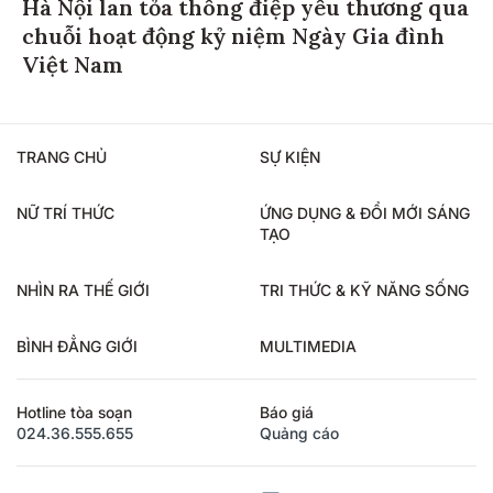
Hà Nội lan tỏa thông điệp yêu thương qua
chuỗi hoạt động kỷ niệm Ngày Gia đình
Việt Nam
TRANG CHỦ
SỰ KIỆN
NỮ TRÍ THỨC
ỨNG DỤNG & ĐỔI MỚI SÁNG
TẠO
NHÌN RA THẾ GIỚI
TRI THỨC & KỸ NĂNG SỐNG
BÌNH ĐẲNG GIỚI
MULTIMEDIA
Hotline tòa soạn
Báo giá
024.36.555.655
Quảng cáo