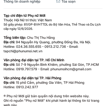
Thông tin doanh nghiệp
Tòa soạn
Tạp chí điện tử Phụ nữ Mới
Thuộc Hội Nữ trí thức Việt Nam
Số giấy phép: 81/GP-BVHTTDL do Bộ Văn Hóa, Thể Thao và Du Lịch
cấp ngày 12/6/2026.
Tổng biên tập:
Chu Thị Thu Hằng
Địa chỉ:
94 Nguyễn Hy Quang, phường Đống Đa, Hà Nội.
Hotline: 024.36.555.655 - 0913.212.736 - Email:
tapchi@phunumoi.net.vn
Văn phòng đại diện tại TP. Hồ Chí Minh
Địa chỉ:
Số 7-9 Nguyễn Bỉnh Khiêm, phường Sài Gòn, TP.HCM
Hotline: 0919.797.579 - Email: phunumoihcm@gmail.com
Văn phòng đại diện tại TP. Hải Phòng
Địa chỉ:
15 phố Cấm, phường Gia Viên, TP Hải Phòng
Hotline: 0913.242.977
® Phụ nữ Mới giữ bản quyền nội dung trên website này.
Ghi rõ nguồn "Phụ nữ Mới" khi phát hành lại thông tin từ trang
web này.