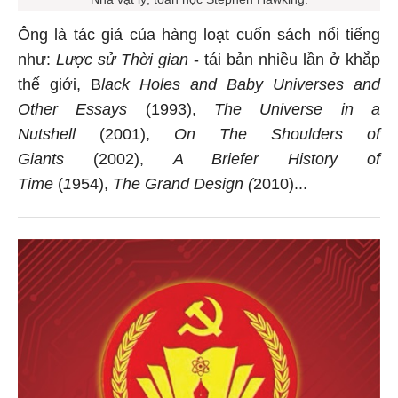
Ông là tác giả của hàng loạt cuốn sách nổi tiếng
như:
Lược sử Thời gian
- tái bản nhiều lần ở khắp
thế giới, B
lack Holes and Baby Universes and
Other Essays
(1993),
The Universe in a
Nutshell
(2001),
On The Shoulders of
Giants
(2002),
A Briefer History of
Time
(
1
954),
The Grand Design (
2010)...