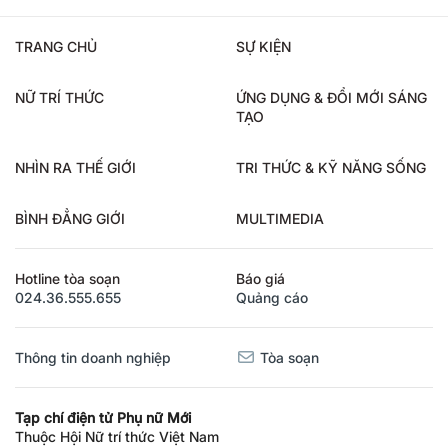
TRANG CHỦ
SỰ KIỆN
NỮ TRÍ THỨC
ỨNG DỤNG & ĐỔI MỚI SÁNG
TẠO
NHÌN RA THẾ GIỚI
TRI THỨC & KỸ NĂNG SỐNG
BÌNH ĐẲNG GIỚI
MULTIMEDIA
Hotline tòa soạn
Báo giá
024.36.555.655
Quảng cáo
Thông tin doanh nghiệp
Tòa soạn
Tạp chí điện tử Phụ nữ Mới
Thuộc Hội Nữ trí thức Việt Nam