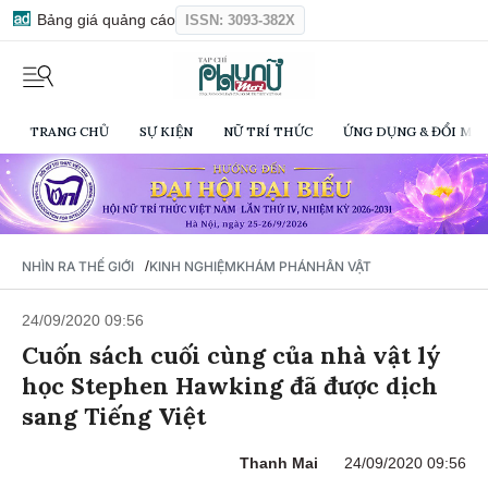
Bảng giá quảng cáo
ISSN: 3093-382X
TRANG CHỦ
SỰ KIỆN
NỮ TRÍ THỨC
ỨNG DỤNG & ĐỔI MỚI
/
NHÌN RA THẾ GIỚI
KINH NGHIỆM
KHÁM PHÁ
NHÂN VẬT
24/09/2020 09:56
Cuốn sách cuối cùng của nhà vật lý
học Stephen Hawking đã được dịch
sang Tiếng Việt
Thanh Mai
24/09/2020 09:56