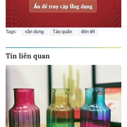
Tags:
vân dung
Táo quân
đón tết
Tin liên quan