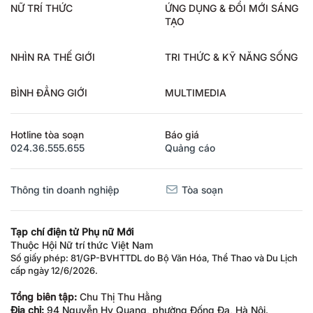
NỮ TRÍ THỨC
ỨNG DỤNG & ĐỔI MỚI SÁNG
TẠO
NHÌN RA THẾ GIỚI
TRI THỨC & KỸ NĂNG SỐNG
BÌNH ĐẲNG GIỚI
MULTIMEDIA
Hotline tòa soạn
Báo giá
024.36.555.655
Quảng cáo
Thông tin doanh nghiệp
Tòa soạn
Tạp chí điện tử Phụ nữ Mới
Thuộc Hội Nữ trí thức Việt Nam
Số giấy phép: 81/GP-BVHTTDL do Bộ Văn Hóa, Thể Thao và Du Lịch
cấp ngày 12/6/2026.
Tổng biên tập:
Chu Thị Thu Hằng
Địa chỉ:
94 Nguyễn Hy Quang, phường Đống Đa, Hà Nội.