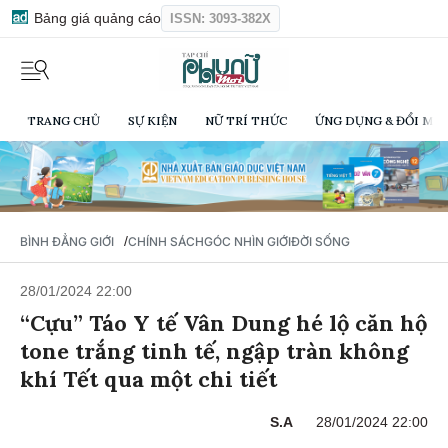
Bảng giá quảng cáo
ISSN: 3093-382X
TRANG CHỦ
SỰ KIỆN
NỮ TRÍ THỨC
ỨNG DỤNG & ĐỔI MỚI
/
BÌNH ĐẲNG GIỚI
CHÍNH SÁCH
GÓC NHÌN GIỚI
ĐỜI SỐNG
28/01/2024 22:00
“Cựu” Táo Y tế Vân Dung hé lộ căn hộ
tone trắng tinh tế, ngập tràn không
khí Tết qua một chi tiết
S.A
28/01/2024 22:00