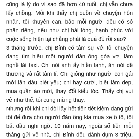
cũng là lý do vì sao đã hơn 40 tuổi, chị vẫn chưa
lấy chồng. Mỗi khi thấy chị buồn về chuyện hôn
nhân, tôi khuyên can, bảo mỗi người đều có số
phận riêng, nếu như chị hài lòng, hạnh phúc với
cuộc sống hiện tại chẳng phải là quá đủ rồi sao?
3 tháng trước, chị Bính có tâm sự với tôi chuyện
đang tìm hiểu một người đàn ông góa vợ, làm
nghề lái taxi. Chị nói anh ấy hiền lành, ăn nói dễ
thương và rất tâm lí. Chị giống như người con gái
mới lần đầu biết yêu; chị hay cười, biết làm đẹp,
mua quần áo mới, thay đổi kiểu tóc. Thấy chị vui
vẻ như thế, tôi cũng mừng thay.
Nhưng rồi khi chị đòi lấy hết tiền tiết kiệm đang gửi
tôi để đưa cho người đàn ông kia mua xe ô tô, tôi
bắt đầu nghi ngờ. 10 năm nay, ngoài số tiền mỗi
tháng gửi về nhà, chị Bính đều dành dụm 3 triệu,