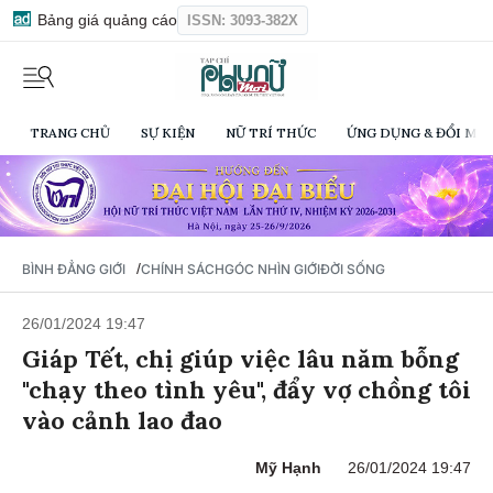
Bảng giá quảng cáo
ISSN: 3093-382X
TRANG CHỦ
SỰ KIỆN
NỮ TRÍ THỨC
ỨNG DỤNG & ĐỔI MỚI
/
BÌNH ĐẲNG GIỚI
CHÍNH SÁCH
GÓC NHÌN GIỚI
ĐỜI SỐNG
26/01/2024 19:47
Giáp Tết, chị giúp việc lâu năm bỗng
"chạy theo tình yêu", đẩy vợ chồng tôi
vào cảnh lao đao
Mỹ Hạnh
26/01/2024 19:47