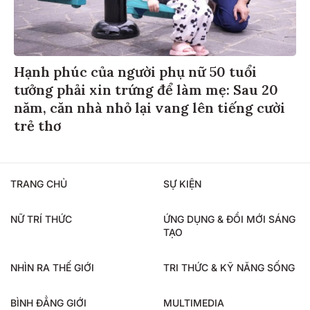
Hạnh phúc của người phụ nữ 50 tuổi
tưởng phải xin trứng để làm mẹ: Sau 20
năm, căn nhà nhỏ lại vang lên tiếng cười
trẻ thơ
TRANG CHỦ
SỰ KIỆN
NỮ TRÍ THỨC
ỨNG DỤNG & ĐỔI MỚI SÁNG
TẠO
NHÌN RA THẾ GIỚI
TRI THỨC & KỸ NĂNG SỐNG
BÌNH ĐẲNG GIỚI
MULTIMEDIA