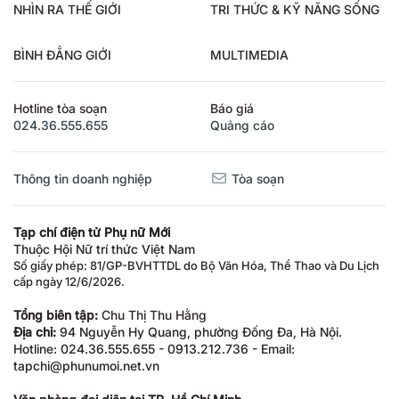
NHÌN RA THẾ GIỚI
TRI THỨC & KỸ NĂNG SỐNG
BÌNH ĐẲNG GIỚI
MULTIMEDIA
Hotline tòa soạn
Báo giá
024.36.555.655
Quảng cáo
Thông tin doanh nghiệp
Tòa soạn
Tạp chí điện tử Phụ nữ Mới
Thuộc Hội Nữ trí thức Việt Nam
Số giấy phép: 81/GP-BVHTTDL do Bộ Văn Hóa, Thể Thao và Du Lịch
cấp ngày 12/6/2026.
Tổng biên tập:
Chu Thị Thu Hằng
Địa chỉ:
94 Nguyễn Hy Quang, phường Đống Đa, Hà Nội.
Hotline: 024.36.555.655 - 0913.212.736 - Email:
tapchi@phunumoi.net.vn
Văn phòng đại diện tại TP. Hồ Chí Minh