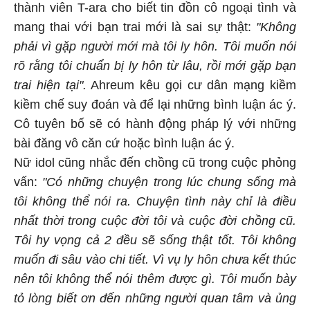
thành viên T-ara cho biết tin đồn cô ngoại tình và
mang thai với bạn trai mới là sai sự thật:
"Không
phải vì gặp người mới mà tôi ly hôn. Tôi muốn nói
rõ rằng tôi chuẩn bị ly hôn từ lâu, rồi mới gặp bạn
trai hiện tại".
Ahreum kêu gọi cư dân mạng kiềm
kiềm chế suy đoán và để lại những bình luận ác ý.
Cô tuyên bố sẽ có hành động pháp lý với những
bài đăng vô căn cứ hoặc bình luận ác ý.
Nữ idol cũng nhắc đến chồng cũ trong cuộc phỏng
vấn:
"Có những chuyện trong lúc chung sống mà
tôi không thể nói ra. Chuyện tình này chỉ là điều
nhất thời trong cuộc đời tôi và cuộc đời chồng cũ.
Tôi hy vọng cả 2 đều sẽ sống thật tốt. Tôi không
muốn đi sâu vào chi tiết. Vì vụ ly hôn chưa kết thúc
nên tôi không thể nói thêm được gì. Tôi muốn bày
tỏ lòng biết ơn đến những người quan tâm và ủng