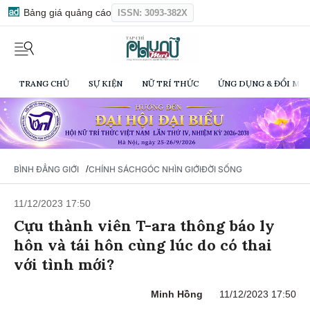
Bảng giá quảng cáo
ISSN: 3093-382X
TRANG CHỦ
SỰ KIỆN
NỮ TRÍ THỨC
ỨNG DỤNG & ĐỔI MỚI
/
BÌNH ĐẲNG GIỚI
CHÍNH SÁCH
GÓC NHÌN GIỚI
ĐỜI SỐNG
11/12/2023 17:50
Cựu thành viên T-ara thông báo ly
hôn và tái hôn cùng lúc do có thai
với tình mới?
Minh Hồng
11/12/2023 17:50