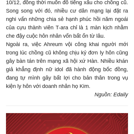
10/12, đồng thời muốn đổ tiếng xấu cho chồng cũ.
Song song với đó, nhiều cư dân mạng lại đặt ra
nghi vấn những chia sẻ hạnh phúc hồi năm ngoái
của cựu thành viên T-ara chỉ là 1 màn kịch nhằm
che đậy cuộc hôn nhân vốn bất ổn từ lâu.
Ngoài ra, việc Ahreum vội công khai người mới
trong lúc chồng cũ không chịu ký đơn ly hôn cũng
gây bàn tán trên mạng xã hội xứ Hàn. Nhiều khán
giả khẳng định nữ idol đã hành động bốc đồng,
đang tự mình gây bất lợi cho bản thân trong vụ
kiện ly hôn với doanh nhân họ Kim.
Nguồn: Edaily