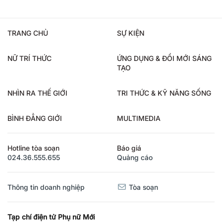
TRANG CHỦ
SỰ KIỆN
NỮ TRÍ THỨC
ỨNG DỤNG & ĐỔI MỚI SÁNG
TẠO
NHÌN RA THẾ GIỚI
TRI THỨC & KỸ NĂNG SỐNG
BÌNH ĐẲNG GIỚI
MULTIMEDIA
Hotline tòa soạn
Báo giá
024.36.555.655
Quảng cáo
Thông tin doanh nghiệp
Tòa soạn
Tạp chí điện tử Phụ nữ Mới