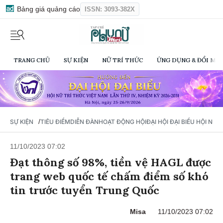
Bảng giá quảng cáo
ISSN: 3093-382X
TRANG CHỦ
SỰ KIỆN
NỮ TRÍ THỨC
ỨNG DỤNG & ĐỔI MỚI
/
SỰ KIỆN
TIÊU ĐIỂM
DIỄN ĐÀN
HOẠT ĐỘNG HỘI
ĐẠI HỘI ĐẠI BIỂU HỘI NỮ 
11/10/2023 07:02
Đạt thông số 98%, tiền vệ HAGL được
trang web quốc tế chấm điểm số khó
tin trước tuyển Trung Quốc
Misa
11/10/2023 07:02