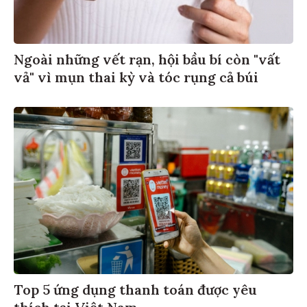
Ngoài những vết rạn, hội bầu bí còn "vất
vả" vì mụn thai kỳ và tóc rụng cả búi
Top 5 ứng dụng thanh toán được yêu