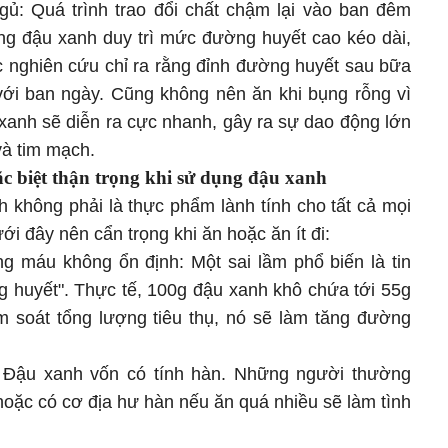
ngủ: Quá trình trao đổi chất chậm lại vào ban đêm
ong đậu xanh duy trì mức đường huyết cao kéo dài,
c nghiên cứu chỉ ra rằng đỉnh đường huyết sau bữa
với ban ngày. Cũng không nên ăn khi bụng rỗng vì
xanh sẽ diễn ra cực nhanh, gây ra sự dao động lớn
và tim mạch.
 biệt thận trọng khi sử dụng đậu xanh
không phải là thực phẩm lành tính cho tất cả mọi
 đây nên cẩn trọng khi ăn hoặc ăn ít đi:
g máu không ổn định: Một sai lầm phổ biến là tin
g huyết". Thực tế, 100g đậu xanh khô chứa tới 55g
m soát tổng lượng tiêu thụ, nó sẽ làm tăng đường
: Đậu xanh vốn có tính hàn. Những người thường
hoặc có cơ địa hư hàn nếu ăn quá nhiều sẽ làm tình