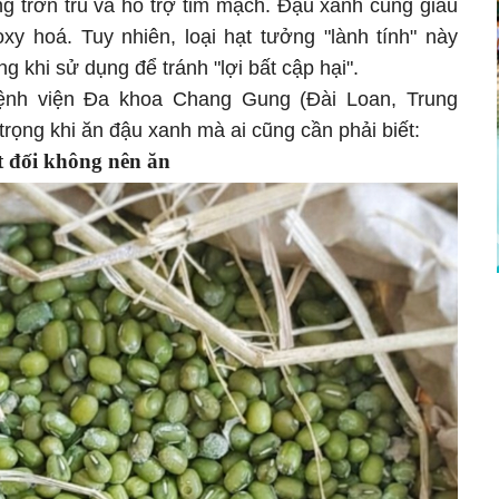
ng trơn tru và hỗ trợ tim mạch. Đậu xanh cũng giàu
xy hoá. Tuy nhiên, loại hạt tưởng "lành tính" này
g khi sử dụng để tránh "lợi bất cập hại".
ệnh viện Đa khoa Chang Gung (Đài Loan, Trung
rọng khi ăn đậu xanh mà ai cũng cần phải biết:
t đối không nên ăn