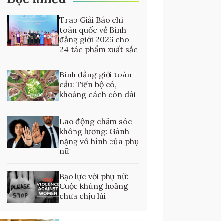
Trao Giải Báo chí
toàn quốc về Bình
đẳng giới 2026 cho
24 tác phẩm xuất sắc
Bình đẳng giới toàn
cầu: Tiến bộ có,
khoảng cách còn dài
Lao động chăm sóc
không lương: Gánh
nặng vô hình của phụ
nữ
Bạo lực với phụ nữ:
Cuộc khủng hoảng
chưa chịu lùi