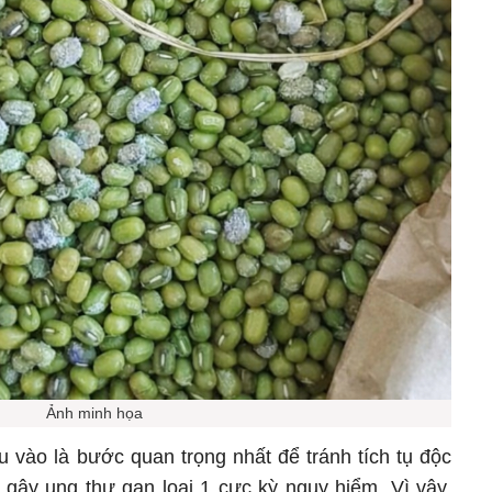
Ảnh minh họa
u vào là bước quan trọng nhất để tránh tích tụ độc
hất gây ung thư gan loại 1 cực kỳ nguy hiểm. Vì vậy,