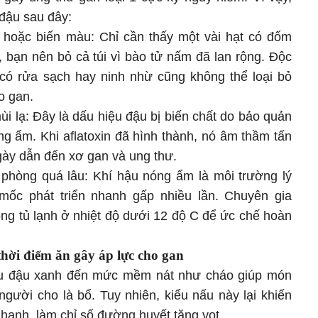
 đậu sau đây:
 hoặc biến màu: Chỉ cần thấy một vài hạt có đốm
 bạn nên bỏ cả túi vì bào tử nấm đã lan rộng. Độc
n có rửa sạch hay ninh nhừ cũng không thể loại bỏ
o gan.
i lạ: Đây là dấu hiệu đậu bị biến chất do bảo quản
ng ẩm. Khi aflatoxin đã hình thành, nó âm thầm tấn
ngày dẫn đến xơ gan và ung thư.
phòng quá lâu: Khí hậu nóng ẩm là môi trường lý
ốc phát triển nhanh gấp nhiều lần. Chuyên gia
ng tủ lạnh ở nhiệt độ dưới 12 độ C để ức chế hoàn
 thời điểm ăn gây áp lực cho gan
ấu đậu xanh đến mức mềm nát như cháo giúp món
gười cho là bổ. Tuy nhiên, kiểu nấu này lại khiến
 nhanh, làm chỉ số đường huyết tăng vọt.