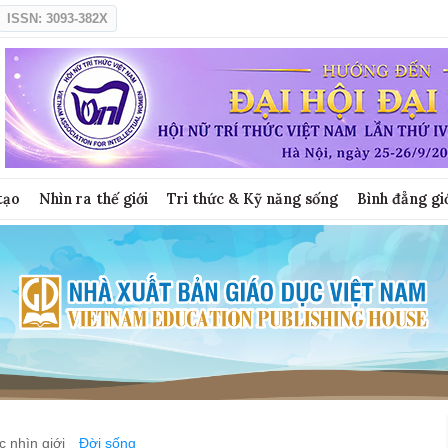
ISSN: 3093-382X
tạo
Nhìn ra thế giới
Tri thức & Kỹ năng sống
Bình đẳng gi
 nhìn giới
Đời sống