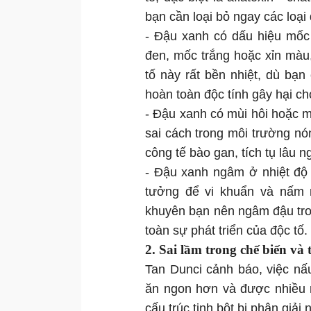
bạn cần loại bỏ ngay các loại
- Đậu xanh có dấu hiệu mốc
đen, mốc trắng hoặc xỉn màu,
tố này rất bền nhiệt, dù bạ
hoàn toàn độc tính gây hại ch
- Đậu xanh có mùi hôi hoặc mù
sai cách trong môi trường nó
công tế bào gan, tích tụ lâu 
- Đậu xanh ngâm ở nhiệt độ 
tưởng để vi khuẩn và nấm m
khuyên bạn nên ngâm đậu tro
toàn sự phát triển của độc tố.
2. Sai lầm trong chế biến và
Tan Dunci cảnh báo, việc n
ăn ngon hơn và được nhiều n
cấu trúc tinh bột bị phân giải