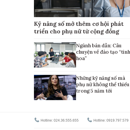
Kỹ năng số mở thêm cơ hội phát
triển cho phụ nữ từ cộng đồng
Ngành bán dẫn: Câu
chuyện về đào tạo “tin
hoa”
Những kỹ năng số mà
phụ nữ không thể thiếu
trong 5 năm tới
Hotline: 024.36.555.655
Hotline: 0919.797.579