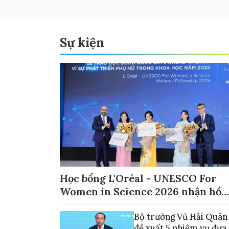
Sự kiện
Học bổng L'Oréal - UNESCO For
Women in Science 2026 nhận hồ
sơ đến ngày 30/9
Bộ trưởng Vũ Hải Quân
đề xuất 5 nhiệm vụ đưa