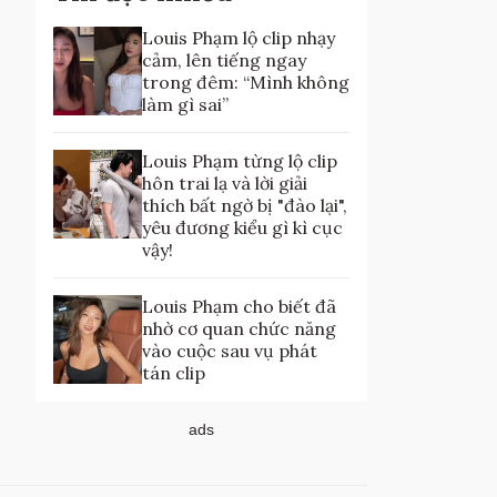
Louis Phạm lộ clip nhạy
cảm, lên tiếng ngay
trong đêm: “Mình không
làm gì sai”
Louis Phạm từng lộ clip
hôn trai lạ và lời giải
thích bất ngờ bị "đào lại",
yêu đương kiểu gì kì cục
vậy!
Louis Phạm cho biết đã
nhờ cơ quan chức năng
vào cuộc sau vụ phát
tán clip
ads