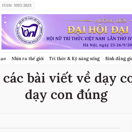
ISSN: 3093-382X
tạo
Nhìn ra thế giới
Tri thức & Kỹ năng sống
Bình đẳng gi
các bài viết về dạy c
dạy con đúng