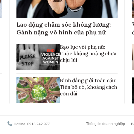
Lao động chăm sóc không lương:
Gánh nặng vô hình của phụ nữ
Bạo lực với phụ nữ:
h
Cuộc khủng hoảng chưa
chịu lùi
Bình đẳng giới toàn cầu:
Tiến bộ có, khoảng cách
còn dài
Thông tin doanh nghiệp
Hotline: 0913.242.977
B