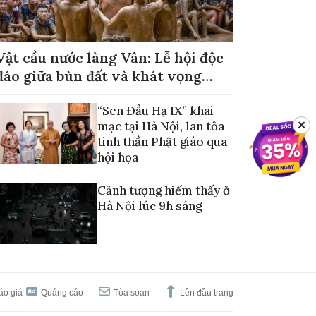
Vật cầu nước làng Vân: Lễ hội độc
đáo giữa bùn đất và khát vọng
mùa màng no đủ
“Sen Đầu Hạ IX” khai
mạc tại Hà Nội, lan tỏa
✕
tinh thần Phật giáo qua
hội họa
Cảnh tượng hiếm thấy ở
Hà Nội lúc 9h sáng
áo giá
Quảng cáo
Tòa soạn
Lên đầu trang