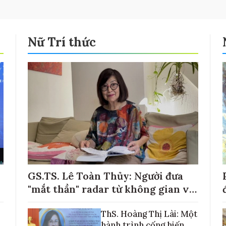
Nữ Trí thức
GS.TS. Lê Toàn Thủy: Người đưa
"mắt thần" radar từ không gian về
với những cánh đồng lúa Việt Nam
ThS. Hoàng Thị Lài: Một
hành trình cống hiến,