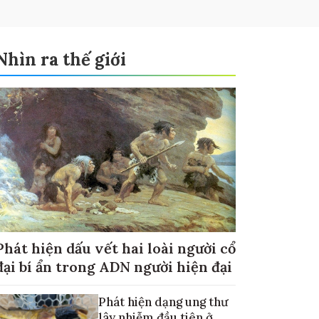
Nhìn ra thế giới
Phát hiện dấu vết hai loài người cổ
đại bí ẩn trong ADN người hiện đại
Phát hiện dạng ung thư
lây nhiễm đầu tiên ở