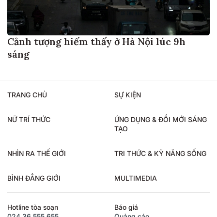
Cảnh tượng hiếm thấy ở Hà Nội lúc 9h
sáng
TRANG CHỦ
SỰ KIỆN
NỮ TRÍ THỨC
ỨNG DỤNG & ĐỔI MỚI SÁNG
TẠO
NHÌN RA THẾ GIỚI
TRI THỨC & KỸ NĂNG SỐNG
BÌNH ĐẲNG GIỚI
MULTIMEDIA
Hotline tòa soạn
Báo giá
024.36.555.655
Quảng cáo