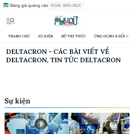
Bảng giá quảng cáo
ISSN: 3093-382X
TRANG CHỦ
SỰ KIỆN
NỮ TRÍ THỨC
ỨNG DỤNG & ĐỔI MỚI
DELTACRON - CÁC BÀI VIẾT VỀ
DELTACRON, TIN TỨC DELTACRON
Sự kiện