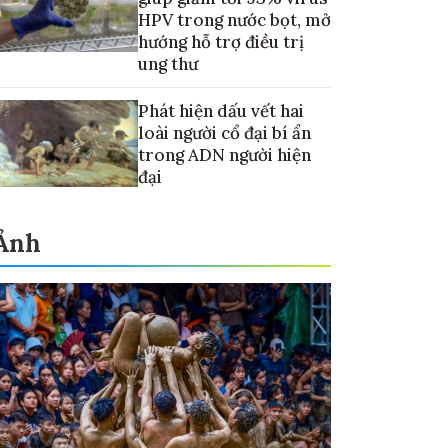
HPV trong nước bọt, mở
hướng hỗ trợ điều trị
ung thư
Phát hiện dấu vết hai
loài người cổ đại bí ẩn
trong ADN người hiện
đại
Ảnh