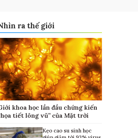
Nhìn ra thế giới
Giới khoa học lần đầu chứng kiến
“họa tiết lông vũ” của Mặt trời
Kẹo cao su sinh học
giúp giảm tới 93% virus