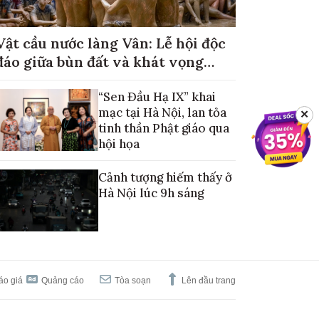
Vật cầu nước làng Vân: Lễ hội độc
đáo giữa bùn đất và khát vọng
mùa màng no đủ
“Sen Đầu Hạ IX” khai
mạc tại Hà Nội, lan tỏa
✕
tinh thần Phật giáo qua
hội họa
Cảnh tượng hiếm thấy ở
Hà Nội lúc 9h sáng
áo giá
Quảng cáo
Tòa soạn
Lên đầu trang