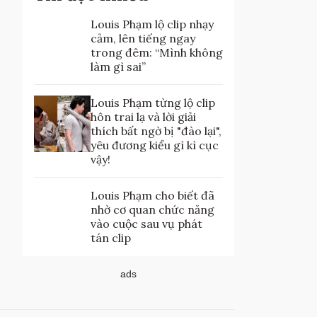
Louis Phạm lộ clip nhạy
cảm, lên tiếng ngay
trong đêm: “Mình không
làm gì sai”
Louis Phạm từng lộ clip
hôn trai lạ và lời giải
thích bất ngờ bị "đào lại",
yêu đương kiểu gì kì cục
vậy!
Louis Phạm cho biết đã
nhờ cơ quan chức năng
vào cuộc sau vụ phát
tán clip
ads