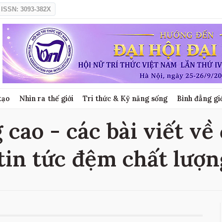
ISSN: 3093-382X
tạo
Nhìn ra thế giới
Tri thức & Kỹ năng sống
Bình đẳng gi
 cao - các bài viết về
 tin tức đệm chất lượn