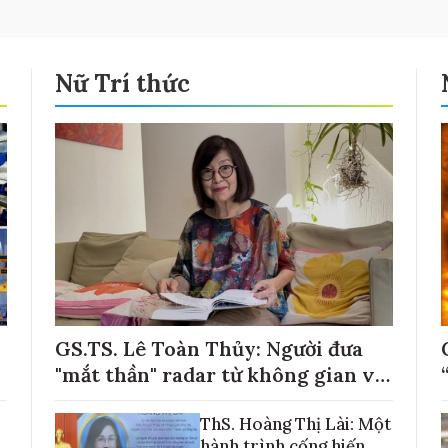
Nữ Trí thức
GS.TS. Lê Toàn Thủy: Người đưa
"mắt thần" radar từ không gian về
với những cánh đồng lúa Việt Nam
ThS. Hoàng Thị Lài: Một
hành trình cống hiến,