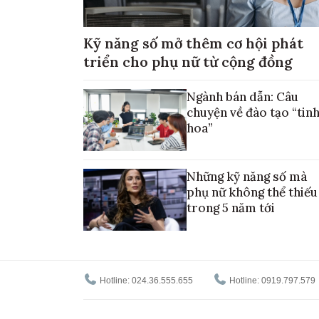
Kỹ năng số mở thêm cơ hội phát
triển cho phụ nữ từ cộng đồng
Ngành bán dẫn: Câu
chuyện về đào tạo “tin
hoa”
Những kỹ năng số mà
phụ nữ không thể thiếu
trong 5 năm tới
Hotline: 024.36.555.655
Hotline: 0919.797.579