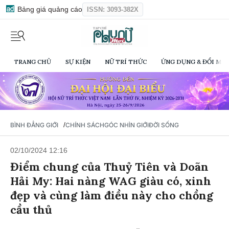
Bảng giá quảng cáo
ISSN: 3093-382X
TRANG CHỦ
SỰ KIỆN
NỮ TRÍ THỨC
ỨNG DỤNG & ĐỔI MỚI
/
BÌNH ĐẲNG GIỚI
CHÍNH SÁCH
GÓC NHÌN GIỚI
ĐỜI SỐNG
02/10/2024 12:16
Điểm chung của Thuỷ Tiên và Doãn
Hải My: Hai nàng WAG giàu có, xinh
đẹp và cùng làm điều này cho chồng
cầu thủ