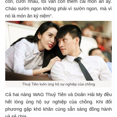
con, cưới nhau, tôi vẫn còn thèm cái món ăn ấy.
Cháo sườn ngon không phải vì sườn ngon, mà vì
nó là món ăn kỷ niệm".
Thuỷ Tiên luôn ủng hộ sự nghiệp của chồng
Cả hai nàng WAG Thuỷ Tiên và Doãn Hải My đều
hết lòng ủng hộ sự nghiệp của chồng. Khi đối
phương gặp khó khăn cùng sẵn sàng đồng hành
và sẻ chia.