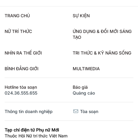
TRANG CHỦ
SỰ KIỆN
NỮ TRÍ THỨC
ỨNG DỤNG & ĐỔI MỚI SÁNG
TẠO
NHÌN RA THẾ GIỚI
TRI THỨC & KỸ NĂNG SỐNG
BÌNH ĐẲNG GIỚI
MULTIMEDIA
Hotline tòa soạn
Báo giá
024.36.555.655
Quảng cáo
Thông tin doanh nghiệp
Tòa soạn
Tạp chí điện tử Phụ nữ Mới
Thuộc Hội Nữ trí thức Việt Nam