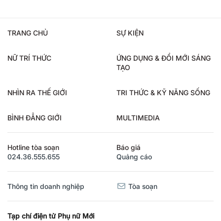
TRANG CHỦ
SỰ KIỆN
NỮ TRÍ THỨC
ỨNG DỤNG & ĐỔI MỚI SÁNG
TẠO
NHÌN RA THẾ GIỚI
TRI THỨC & KỸ NĂNG SỐNG
BÌNH ĐẲNG GIỚI
MULTIMEDIA
Hotline tòa soạn
Báo giá
024.36.555.655
Quảng cáo
Thông tin doanh nghiệp
Tòa soạn
Tạp chí điện tử Phụ nữ Mới