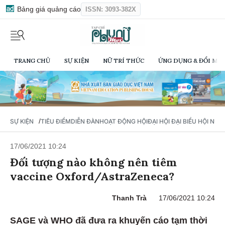
Bảng giá quảng cáo
ISSN: 3093-382X
TRANG CHỦ
SỰ KIỆN
NỮ TRÍ THỨC
ỨNG DỤNG & ĐỔI MỚI
/
SỰ KIỆN
TIÊU ĐIỂM
DIỄN ĐÀN
HOẠT ĐỘNG HỘI
ĐẠI HỘI ĐẠI BIỂU HỘI NỮ 
17/06/2021 10:24
Đối tượng nào không nên tiêm
vaccine Oxford/AstraZeneca?
Thanh Trà
17/06/2021 10:24
SAGE và WHO đã đưa ra khuyến cáo tạm thời