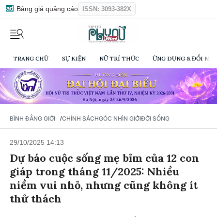
Bảng giá quảng cáo
ISSN: 3093-382X
TRANG CHỦ
SỰ KIỆN
NỮ TRÍ THỨC
ỨNG DỤNG & ĐỔI MỚI
/
BÌNH ĐẲNG GIỚI
CHÍNH SÁCH
GÓC NHÌN GIỚI
ĐỜI SỐNG
29/10/2025 14:13
Dự báo cuộc sống mẹ bỉm của 12 con
giáp trong tháng 11/2025: Nhiều
niềm vui nhỏ, nhưng cũng không ít
thử thách