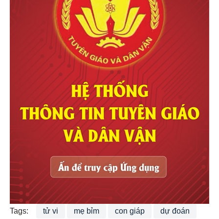
Tags:
tử vi
mẹ bỉm
con giáp
dự đoán