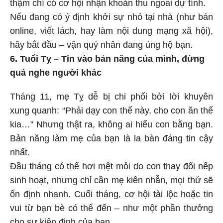
thậm chí có cơ hội nhận khoản thu ngoài dự tính.
Nếu đang có ý định khởi sự nhỏ tại nhà (như bán
online, viết lách, hay làm nội dung mạng xã hội),
hãy bắt đầu – vận quý nhân đang ủng hộ bạn.
6. Tuổi Tỵ – Tin vào bản năng của mình, đừng
quá nghe người khác
Tháng 11, mẹ Tỵ dễ bị chi phối bởi lời khuyên
xung quanh: “Phải dạy con thế này, cho con ăn thế
kia…” Nhưng thật ra, không ai hiểu con bằng bạn.
Bản năng làm mẹ của bạn là la bàn đáng tin cậy
nhất.
Đầu tháng có thể hơi mệt mỏi do con thay đổi nếp
sinh hoạt, nhưng chỉ cần mẹ kiên nhẫn, mọi thứ sẽ
ổn định nhanh. Cuối tháng, cơ hội tài lộc hoặc tin
vui từ bạn bè có thể đến – như một phần thưởng
cho sự kiên định của bạn.