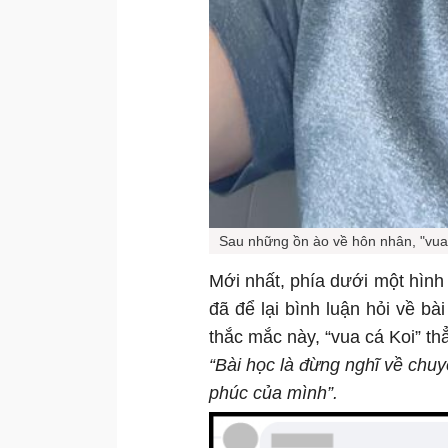
Sau những ồn ào về hôn nhân, "vua c
Mới nhất, phía dưới một hìn
đã để lại bình luận hỏi về bà
thắc mắc này, “vua cá Koi” t
“Bài học là đừng nghĩ về chu
phúc của mình”.