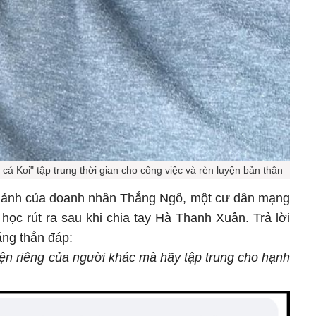
á Koi" tập trung thời gian cho công việc và rèn luyện bản thân
h ảnh của doanh nhân Thắng Ngô, một cư dân mạng
i học rút ra sau khi chia tay Hà Thanh Xuân. Trả lời
hẳng thắn đáp:
yện riêng của người khác mà hãy tập trung cho hạnh