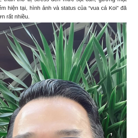
m hiện tại, hình ảnh và status của “vua cá Koi” đã
ơn rất nhiều.