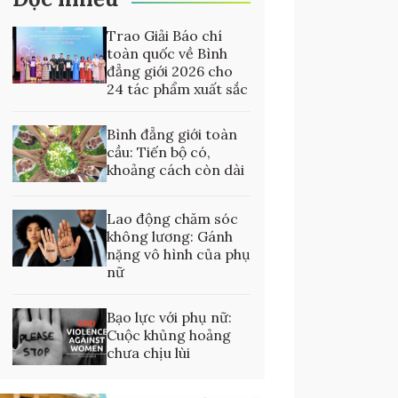
Trao Giải Báo chí
toàn quốc về Bình
đẳng giới 2026 cho
24 tác phẩm xuất sắc
Bình đẳng giới toàn
cầu: Tiến bộ có,
khoảng cách còn dài
Lao động chăm sóc
không lương: Gánh
nặng vô hình của phụ
nữ
Bạo lực với phụ nữ:
Cuộc khủng hoảng
chưa chịu lùi