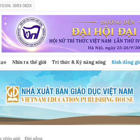
ISSN: 3093-382X
tạo
Nhìn ra thế giới
Tri thức & Kỹ năng sống
Bình đẳng gi
 nhìn giới
Đời sống