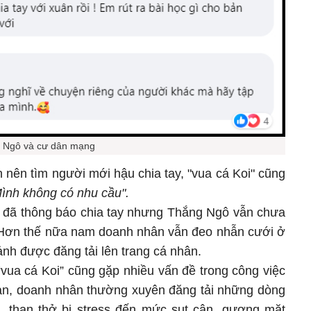
 Ngô và cư dân mạng
 nên tìm người mới hậu chia tay, "vua cá Koi" cũng
ình không có nhu cầu".
 đã thông báo chia tay nhưng Thắng Ngô vẫn chưa
. Hơn thế nữa nam doanh nhân vẫn đeo nhẫn cưới ở
ảnh được đăng tải lên trang cá nhân.
vua cá Koi” cũng gặp nhiều vấn đề trong công việc
ian, doanh nhân thường xuyên đăng tải những dòng
ã, than thở bị stress đến mức sụt cân, gương mặt