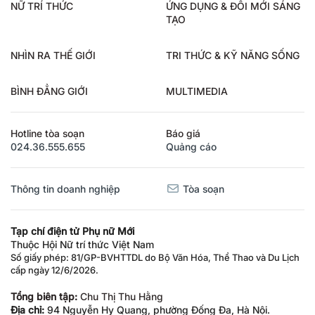
NỮ TRÍ THỨC
ỨNG DỤNG & ĐỔI MỚI SÁNG
TẠO
NHÌN RA THẾ GIỚI
TRI THỨC & KỸ NĂNG SỐNG
BÌNH ĐẲNG GIỚI
MULTIMEDIA
Hotline tòa soạn
Báo giá
024.36.555.655
Quảng cáo
Thông tin doanh nghiệp
Tòa soạn
Tạp chí điện tử Phụ nữ Mới
Thuộc Hội Nữ trí thức Việt Nam
Số giấy phép: 81/GP-BVHTTDL do Bộ Văn Hóa, Thể Thao và Du Lịch
cấp ngày 12/6/2026.
Tổng biên tập:
Chu Thị Thu Hằng
Địa chỉ:
94 Nguyễn Hy Quang, phường Đống Đa, Hà Nội.