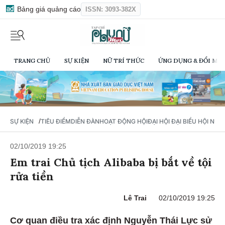
Bảng giá quảng cáo
ISSN: 3093-382X
TRANG CHỦ
SỰ KIỆN
NỮ TRÍ THỨC
ỨNG DỤNG & ĐỔI MỚI
/
SỰ KIỆN
TIÊU ĐIỂM
DIỄN ĐÀN
HOẠT ĐỘNG HỘI
ĐẠI HỘI ĐẠI BIỂU HỘI NỮ 
02/10/2019 19:25
Em trai Chủ tịch Alibaba bị bắt về tội
rửa tiền
Lê Trai
02/10/2019 19:25
Cơ quan điều tra xác định Nguyễn Thái Lực sử