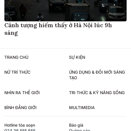
Cảnh tượng hiếm thấy ở Hà Nội lúc 9h
sáng
TRANG CHỦ
SỰ KIỆN
NỮ TRÍ THỨC
ỨNG DỤNG & ĐỔI MỚI SÁNG
TẠO
NHÌN RA THẾ GIỚI
TRI THỨC & KỸ NĂNG SỐNG
BÌNH ĐẲNG GIỚI
MULTIMEDIA
Hotline tòa soạn
Báo giá
024.36.555.655
Quảng cáo