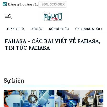
Bảng giá quảng cáo
ISSN: 3093-382X
TRANG CHỦ
SỰ KIỆN
NỮ TRÍ THỨC
ỨNG DỤNG & ĐỔI MỚI
FAHASA - CÁC BÀI VIẾT VỀ FAHASA,
TIN TỨC FAHASA
Sự kiện