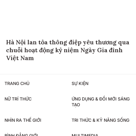
Hà Nội lan tỏa thông điệp yêu thương qua
chuỗi hoạt động kỷ niệm Ngày Gia đình
Việt Nam
TRANG CHỦ
SỰ KIỆN
NỮ TRÍ THỨC
ỨNG DỤNG & ĐỔI MỚI SÁNG
TẠO
NHÌN RA THẾ GIỚI
TRI THỨC & KỸ NĂNG SỐNG
BÌNH ĐẲNG GIỚI
MULTIMEDIA