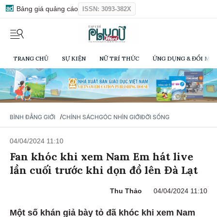
Bảng giá quảng cáo
ISSN: 3093-382X
TRANG CHỦ
SỰ KIỆN
NỮ TRÍ THỨC
ỨNG DỤNG & ĐỔI MỚI
/
BÌNH ĐẲNG GIỚI
CHÍNH SÁCH
GÓC NHÌN GIỚI
ĐỜI SỐNG
04/04/2024 11:10
Fan khóc khi xem Nam Em hát live
lần cuối trước khi dọn đồ lên Đà Lạt
Thu Thảo
04/04/2024 11:10
Một số khán giả bày tỏ đã khóc khi xem Nam