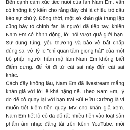
Bên cạnh cảm xúc tiếc nuối của fan Nam Em, vẫn
có không ít ý kiến cho rằng đây chỉ là chiêu trò câu
kéo sự chú ý. Đồng thời, một số khán giả trung lập
cũng bày tỏ chính fan là người đã tiếp tay, khiến
Nam Em có hành động, lời nói vượt quá giới hạn.
Sự dung túng, yêu thương và bảo vệ bất chấp
đúng sai với lý lẽ "chỉ quan tâm giọng hát" của một
bộ phận người hâm mộ làm Nam Em không biết
điểm dừng, để rồi đi từ cái sai này đến cái sai
khác.
Cách đây không lâu, Nam Em đã livestream mắng
khán giả với lời lẽ khá nặng nề. Theo Nam Em, lý
do để cô quay lại với bạn trai Bùi Hữu Cường là vì
muốn tiết kiệm tiền quay MV cho khán giả xem.
Nam Em tiết lộ cô đã đổ rất nhiều tiền vào loạt sản
phẩm âm nhạc đăng tải trên kênh YouTube, mỗi