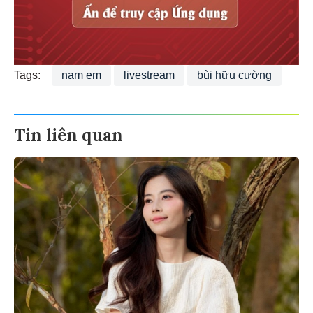
Tags:
nam em
livestream
bùi hữu cường
Tin liên quan