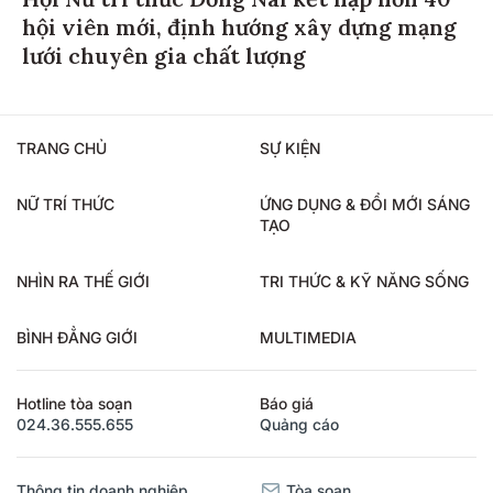
hội viên mới, định hướng xây dựng mạng
lưới chuyên gia chất lượng
TRANG CHỦ
SỰ KIỆN
NỮ TRÍ THỨC
ỨNG DỤNG & ĐỔI MỚI SÁNG
TẠO
NHÌN RA THẾ GIỚI
TRI THỨC & KỸ NĂNG SỐNG
BÌNH ĐẲNG GIỚI
MULTIMEDIA
Hotline tòa soạn
Báo giá
024.36.555.655
Quảng cáo
Thông tin doanh nghiệp
Tòa soạn