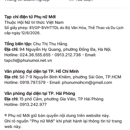
Tạp chí điện tử Phụ nữ Mới
Thuộc Hội Nữ trí thức Việt Nam
Số giấy phép: 81/GP-BVHTTDL do Bộ Văn Hóa, Thể Thao và Du Lịch
cấp ngày 12/6/2026.
Tổng biên tập:
Chu Thị Thu Hằng
Địa chỉ:
94 Nguyễn Hy Quang, phường Đống Đa, Hà Nội.
Hotline: 024.36.555.655 - 0913.212.736 - Email:
tapchi@phunumoi.net.vn
Văn phòng đại diện tại TP. Hồ Chí Minh
Địa chỉ:
Số 7-9 Nguyễn Bỉnh Khiêm, phường Sài Gòn, TP.HCM
Hotline: 0919.797.579 - Email: phunumoihcm@gmail.com
Văn phòng đại diện tại TP. Hải Phòng
Địa chỉ:
15 phố Cấm, phường Gia Viên, TP Hải Phòng
Hotline: 0913.242.977
® Phụ nữ Mới giữ bản quyền nội dung trên website này.
Ghi rõ nguồn "Phụ nữ Mới" khi phát hành lại thông tin từ trang
web này.