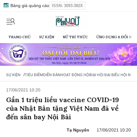
Bảng giá quảng cáo
ISSN: 3093-382X
TRANG CHỦ
SỰ KIỆN
NỮ TRÍ THỨC
ỨNG DỤNG & ĐỔI MỚI
/
SỰ KIỆN
TIÊU ĐIỂM
DIỄN ĐÀN
HOẠT ĐỘNG HỘI
ĐẠI HỘI ĐẠI BIỂU HỘI NỮ 
17/06/2021 10:20
Gần 1 triệu liều vaccine COVID-19
của Nhật Bản tặng Việt Nam đã về
đến sân bay Nội Bài
Tạ Nguyên
17/06/2021 10:20