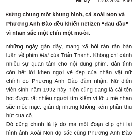
Hải My
17/02/2024 16:40
Đứng chung một khung hình, cả Xoài Non và
Phương Anh Đào đều khiến netizen “đau đầu”
vì nhan sắc một chín một mười.
Những ngày gần đây, mạng xã hội rần rần bàn
luận về phim
Mai
của Trấn Thành. Không chỉ dành
nhiều sự quan tâm cho nội dung phim, dân tình
còn hết lời khen ngợi vẻ đẹp của nhân vật nữ
chính do Phương Anh Đào đảm nhận. Nữ diễn
viên sinh năm 1992 này hiện cũng đang là cái tên
hot được rất nhiều người tìm kiếm vì lỡ u mê nhan
sắc mộc mạc, giản dị nhưng không kém phần thu
hút của cô.
Đó cũng chính là lý do mà một đoạn clip ghi lại
hình ảnh Xoài Non đọ sắc cùng Phương Anh Đào