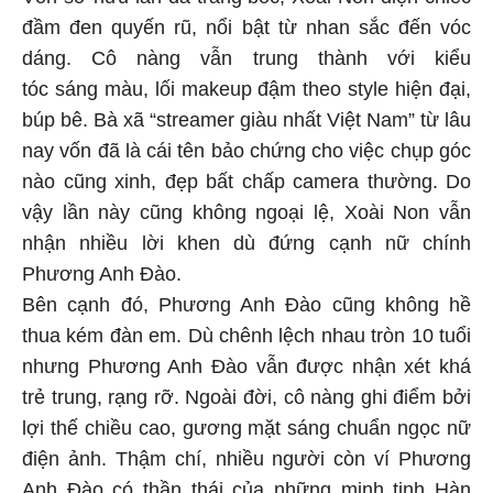
đầm đen quyến rũ, nổi bật từ nhan sắc đến vóc
dáng. Cô nàng vẫn trung thành với kiểu
tóc sáng màu, lối makeup đậm theo style hiện đại,
búp bê. Bà xã “streamer giàu nhất Việt Nam” từ lâu
nay vốn đã là cái tên bảo chứng cho việc chụp góc
nào cũng xinh, đẹp bất chấp camera thường. Do
vậy lần này cũng không ngoại lệ, Xoài Non vẫn
nhận nhiều lời khen dù đứng cạnh nữ chính
Phương Anh Đào.
Bên cạnh đó, Phương Anh Đào cũng không hề
thua kém đàn em. Dù chênh lệch nhau tròn 10 tuổi
nhưng Phương Anh Đào vẫn được nhận xét khá
trẻ trung, rạng rỡ. Ngoài đời, cô nàng ghi điểm bởi
lợi thế chiều cao, gương mặt sáng chuẩn ngọc nữ
điện ảnh. Thậm chí, nhiều người còn ví Phương
Anh Đào có thần thái của những minh tinh Hàn