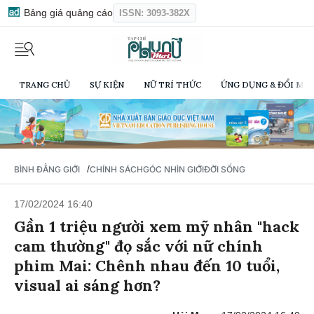
Bảng giá quảng cáo
ISSN: 3093-382X
TRANG CHỦ
SỰ KIỆN
NỮ TRÍ THỨC
ỨNG DỤNG & ĐỔI MỚI
/
BÌNH ĐẲNG GIỚI
CHÍNH SÁCH
GÓC NHÌN GIỚI
ĐỜI SỐNG
17/02/2024 16:40
Gần 1 triệu người xem mỹ nhân "hack
cam thường" đọ sắc với nữ chính
phim Mai: Chênh nhau đến 10 tuổi,
visual ai sáng hơn?