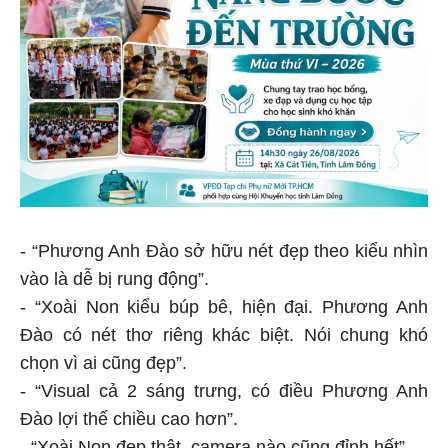
- “Phương Anh Đào sở hữu nét đẹp theo kiểu nhìn
vào là dễ bị rung động”.
- “Xoài Non kiểu búp bê, hiện đại. Phương Anh
Đào có nét thơ riêng khác biệt. Nói chung khó
chọn vì ai cũng đẹp”.
- “Visual cả 2 sáng trưng, có điều Phương Anh
Đào lợi thế chiều cao hơn”.
- “Xoài Non đẹp thật, camera nào cũng đỉnh hết”.