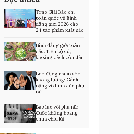
Trao Giải Báo chí
toàn quốc về Bình
đẳng giới 2026 cho
24 tác phẩm xuất sắc
Bình đẳng giới toàn
cầu: Tiến bộ có,
khoảng cách còn dài
Lao động chăm sóc
không lương: Gánh
nặng vô hình của phụ
nữ
Bạo lực với phụ nữ:
Cuộc khủng hoảng
chưa chịu lùi