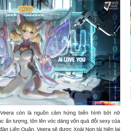
 Veera còn là nguồn cảm hứng biến hình bởi nữ
c ấn tượng, tôn lên vóc dáng vốn quá đỗi sexy của
đàn Liên Quân, Veera sẽ được Xoài Non tái hiện lại