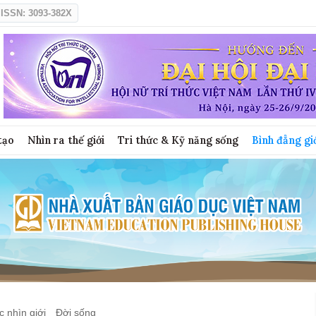
ISSN: 3093-382X
tạo
Nhìn ra thế giới
Tri thức & Kỹ năng sống
Bình đẳng gi
 nhìn giới
Đời sống