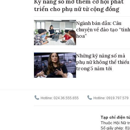
Kỹ năng số mở thêm cơ hội phát
triển cho phụ nữ từ cộng đồng
Ngành bán dẫn: Câu
chuyện về đào tạo “tin
hoa”
Những kỹ năng số mà
phụ nữ không thể thiếu
trong 5 năm tới
Hotline: 024.36.555.655
Hotline: 0919.797.579
Tạp chí điện 
Thuộc Hội Nữ tr
Số giấy phép: 8