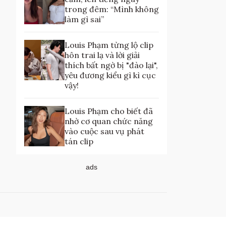
trong đêm: “Mình không
làm gì sai”
Louis Phạm từng lộ clip
hôn trai lạ và lời giải
thích bất ngờ bị "đào lại",
yêu đương kiểu gì kì cục
vậy!
Louis Phạm cho biết đã
nhờ cơ quan chức năng
vào cuộc sau vụ phát
tán clip
ads