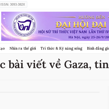
ISSN: 3093-382X
tạo
Nhìn ra thế giới
Tri thức & Kỹ năng sống
Bình đẳng gi
c bài viết về Gaza, ti