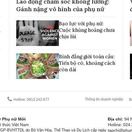
Lao động chăm sóc không lương:
Gánh nặng vô hình của phụ nữ
Bạo lực với phụ nữ:
h
Cuộc khủng hoảng chưa
chịu lùi
Bình đẳng giới toàn cầu:
Tiến bộ có, khoảng cách
còn dài
Thông tin doanh nghiệp
Hotline: 0913.242.977
B
tử Phụ nữ Mới
Địa chỉ:
94 
í thức Việt Nam
Hotline: 024
1/GP-BVHTTDL do Bộ Văn Hóa, Thể Thao và Du Lịch cấp ngày
tapchi@phun