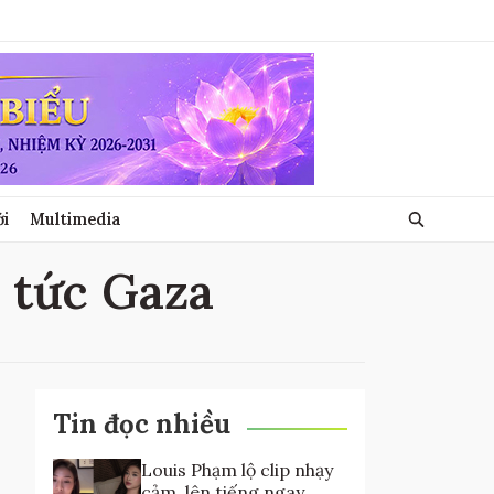
ới
Multimedia
n tức Gaza
Tin đọc nhiều
Louis Phạm lộ clip nhạy
cảm, lên tiếng ngay