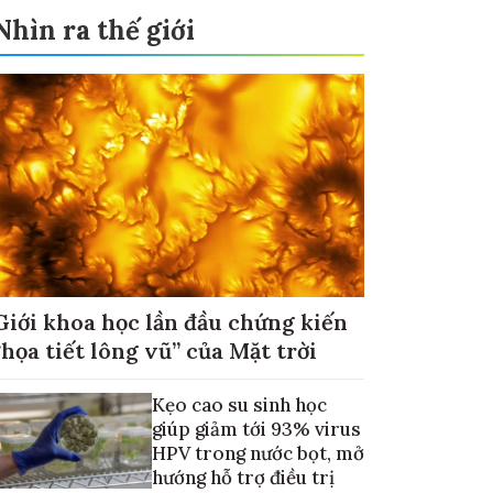
Nhìn ra thế giới
Giới khoa học lần đầu chứng kiến
“họa tiết lông vũ” của Mặt trời
Kẹo cao su sinh học
giúp giảm tới 93% virus
HPV trong nước bọt, mở
hướng hỗ trợ điều trị