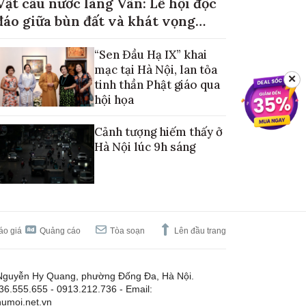
Vật cầu nước làng Vân: Lễ hội độc
đáo giữa bùn đất và khát vọng
mùa màng no đủ
“Sen Đầu Hạ IX” khai
mạc tại Hà Nội, lan tỏa
✕
tinh thần Phật giáo qua
hội họa
Cảnh tượng hiếm thấy ở
Hà Nội lúc 9h sáng
áo giá
Quảng cáo
Tòa soạn
Lên đầu trang
Nguyễn Hy Quang, phường Đống Đa, Hà Nội.
.36.555.655 - 0913.212.736 - Email:
umoi.net.vn