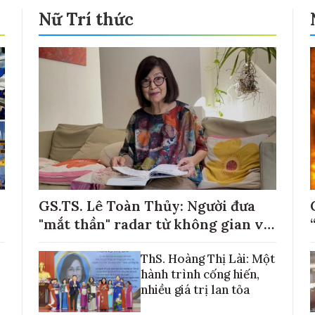
Nữ Trí thức
GS.TS. Lê Toàn Thủy: Người đưa
"mắt thần" radar từ không gian về
với những cánh đồng lúa Việt Nam
ThS. Hoàng Thị Lài: Một
hành trình cống hiến,
nhiều giá trị lan tỏa