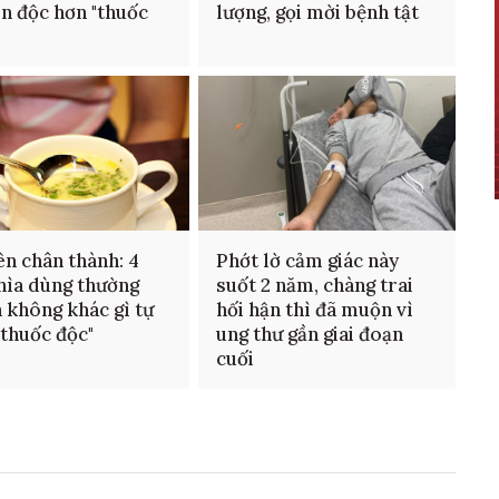
òn độc hơn "thuốc
lượng, gọi mời bệnh tật
n chân thành: 4
Phớt lờ cảm giác này
thìa dùng thường
suốt 2 năm, chàng trai
 không khác gì tự
hối hận thì đã muộn vì
"thuốc độc"
ung thư gần giai đoạn
cuối