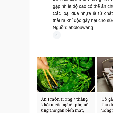
gặp nhiệt độ cao có thể ẩn ch
Các loại đũa nhựa là từ chấ
thải ra khí độc gây hại cho sứ
Nguồn: abolouwang
Ăn 1 món trong 7 tháng,
Cô gá
khối u của người phụ nữ
thư d
ung thư gan biến mất,
uống 