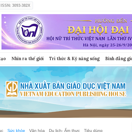
ISSN: 3093-382X
tạo
Nhìn ra thế giới
Tri thức & Kỹ năng sống
Bình đẳng gi
ục
Sức khỏe
Văn hóa
Du lịch- Ẩm thực
Tiêu dùng