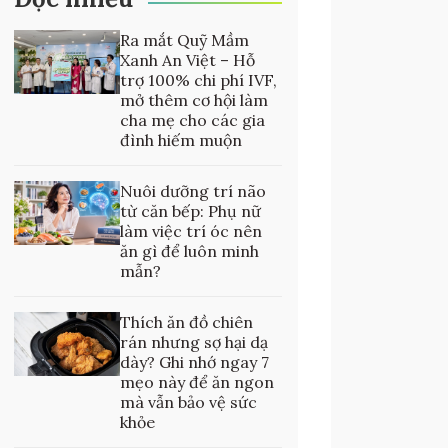
Ra mắt Quỹ Mầm
Xanh An Việt – Hỗ
trợ 100% chi phí IVF,
mở thêm cơ hội làm
cha mẹ cho các gia
đình hiếm muộn
Nuôi dưỡng trí não
từ căn bếp: Phụ nữ
làm việc trí óc nên
ăn gì để luôn minh
mẫn?
Thích ăn đồ chiên
rán nhưng sợ hại dạ
dày? Ghi nhớ ngay 7
mẹo này để ăn ngon
mà vẫn bảo vệ sức
khỏe