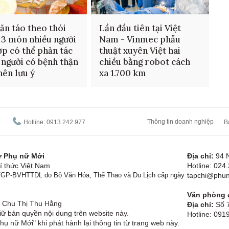
ăn táo theo thói
Lần đầu tiên tại Việt
 3 món nhiều người
Nam - Vinmec phẫu
ợp có thể phản tác
thuật xuyên Việt hai
 người có bệnh thận
chiều bằng robot cách
nên lưu ý
xa 1.700 km
Thông tin doanh nghiệp
Hotline: 0913.242.977
B
tử Phụ nữ Mới
Địa chỉ:
94 
í thức Việt Nam
Hotline: 024
1/GP-BVHTTDL do Bộ Văn Hóa, Thể Thao và Du Lịch cấp ngày
tapchi@phun
Văn phòng đ
Chu Thị Thu Hằng
Địa chỉ:
Số 7
ữ bản quyền nội dung trên website này.
Hotline: 09
hụ nữ Mới" khi phát hành lại thông tin từ trang web này.