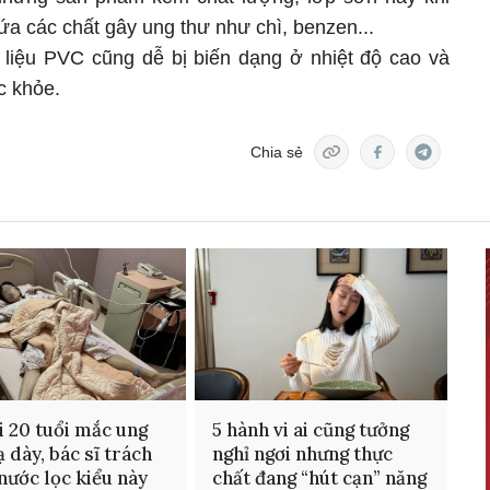
ứa các chất gây ung thư như chì, benzen...
t liệu PVC cũng dễ bị biến dạng ở nhiệt độ cao và
c khỏe.
Chia sẻ
i 20 tuổi mắc ung
5 hành vi ai cũng tưởng
ạ dày, bác sĩ trách
nghỉ ngơi nhưng thực
nước lọc kiểu này
chất đang “hút cạn” năng