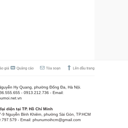
áo giá
Quảng cáo
Tòa soạn
Lên đầu trang
Nguyễn Hy Quang, phường Đống Đa, Hà Nội.
.36.555.655 - 0913.212.736 - Email:
umoi.net.vn
ại diện tại TP. Hồ Chí Minh
-9 Nguyễn Bỉnh Khiêm, phường Sài Gòn, TP.HCM
19.797.579 - Email: phunumoihcm@gmail.com