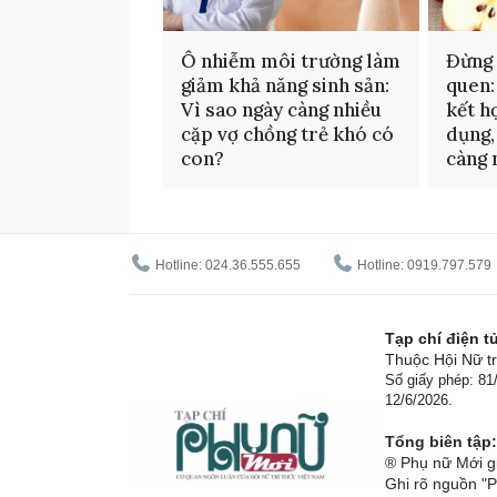
Ô nhiễm môi trường làm
Đừng 
giảm khả năng sinh sản:
quen:
Vì sao ngày càng nhiều
kết h
cặp vợ chồng trẻ khó có
dụng,
con?
càng 
Hotline: 024.36.555.655
Hotline: 0919.797.579
Tạp chí điện 
Thuộc Hội Nữ tr
Số giấy phép: 8
12/6/2026.
Tổng biên tập:
® Phụ nữ Mới gi
Ghi rõ nguồn "P