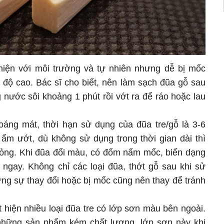
thiện với môi trường và tự nhiên nhưng dễ bị mốc
 độ cao. Bác sĩ cho biết, nên làm sạch đũa gỗ sau
 nước sôi khoảng 1 phút rồi vớt ra để ráo hoặc lau
oáng mát, thời hạn sử dụng của đũa tre/gỗ là 3-6
 ẩm ướt, dù không sử dụng trong thời gian dài thì
hỏng. Khi đũa đổi màu, có đốm nấm mốc, biến dạng
 ngay. Không chỉ các loại đũa, thớt gỗ sau khi sử
ững sự thay đổi hoặc bị mốc cũng nên thay để tránh
 hiện nhiều loại đũa tre có lớp sơn màu bên ngoài.
hững sản phẩm kém chất lượng, lớp sơn này khi