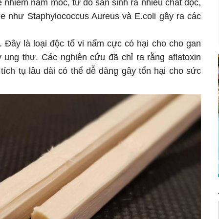
ể nhiễm nấm mốc, từ đó sản sinh ra nhiều chất độc,
ỏe như Staphylococcus Aureus và E.coli gây ra các
n. Đây là loại độc tố vi nấm cực có hại cho cho gan
 ung thư. Các nghiên cứu đã chỉ ra rằng aflatoxin
tích tụ lâu dài có thể dễ dàng gây tổn hại cho sức