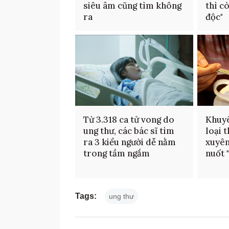
siêu âm cũng tìm không
thì c
ra
độc"
Từ 3.318 ca tử vong do
Khuyê
ung thư, các bác sĩ tìm
loại 
ra 3 kiểu người dễ nằm
xuyên
trong tầm ngắm
nuốt 
Tags:
ung thư