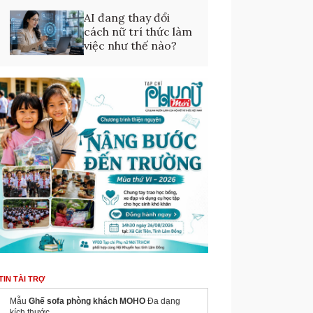
AI đang thay đổi
cách nữ trí thức làm
việc như thế nào?
TIN TÀI TRỢ
Mẫu
Ghế sofa phòng khách MOHO
Đa dạng
kích thước