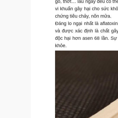
gỗ, thớt… lâu ngày đều có th
vi khuẩn gây hại cho sức kh
chứng tiêu chảy, nôn mửa.
Đáng lo ngại nhất là aflatoxi
và được xác định là chất gây
độc hại hơn asen 68 lần. Sự 
khỏe.