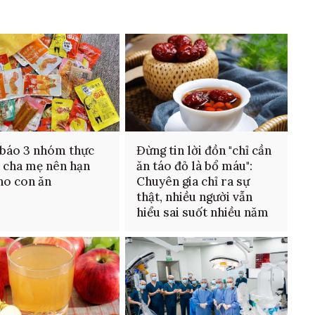
báo 3 nhóm thực
Đừng tin lời đồn "chỉ cần
 cha mẹ nên hạn
ăn táo đỏ là bổ máu":
ho con ăn
Chuyên gia chỉ ra sự
thật, nhiều người vẫn
hiểu sai suốt nhiều năm