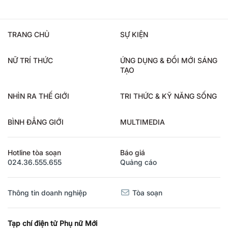
TRANG CHỦ
SỰ KIỆN
NỮ TRÍ THỨC
ỨNG DỤNG & ĐỔI MỚI SÁNG
TẠO
NHÌN RA THẾ GIỚI
TRI THỨC & KỸ NĂNG SỐNG
BÌNH ĐẲNG GIỚI
MULTIMEDIA
Hotline tòa soạn
Báo giá
024.36.555.655
Quảng cáo
Thông tin doanh nghiệp
Tòa soạn
Tạp chí điện tử Phụ nữ Mới