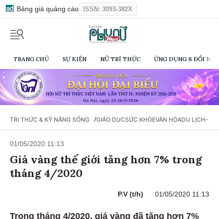
Bảng giá quảng cáo
ISSN: 3093-382X
TRANG CHỦ
SỰ KIỆN
NỮ TRÍ THỨC
ỨNG DỤNG & ĐỔI MỚI
/
TRI THỨC & KỸ NĂNG SỐNG
GIÁO DỤC
SỨC KHỎE
VĂN HÓA
DU LỊCH- Ẩ
01/05/2020 11:13
Giá vàng thế giới tăng hơn 7% trong
tháng 4/2020
P.V (t/h)
01/05/2020 11:13
Trong tháng 4/2020, giá vàng đã tăng hơn 7%